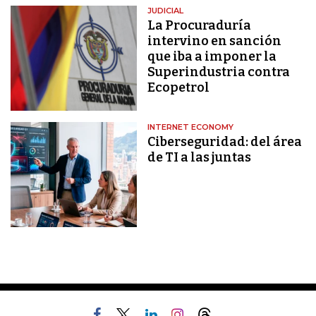
JUDICIAL
La Procuraduría
intervino en sanción
que iba a imponer la
Superindustria contra
Ecopetrol
INTERNET ECONOMY
Ciberseguridad: del área
de TI a las juntas