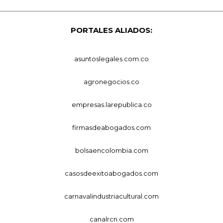
PORTALES ALIADOS:
asuntoslegales.com.co
agronegocios.co
empresas.larepublica.co
firmasdeabogados.com
bolsaencolombia.com
casosdeexitoabogados.com
carnavalindustriacultural.com
canalrcn.com