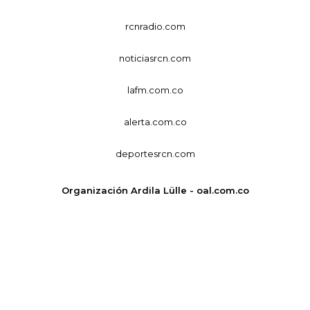
rcnradio.com
noticiasrcn.com
lafm.com.co
alerta.com.co
deportesrcn.com
Organización Ardila Lülle - oal.com.co