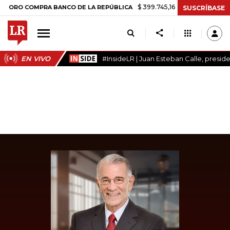
$ 399.745,16
+$ 2.295,71
+0,58%
 COMPRA BANCO DE LA REPÚBLICA
SUSCRÍBASE
EN VIVO
#InsideLR | Juan Esteban Calle, presi