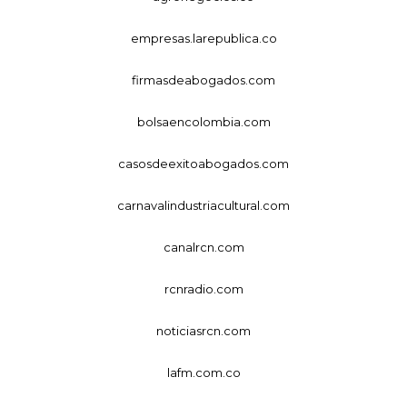
empresas.larepublica.co
firmasdeabogados.com
bolsaencolombia.com
casosdeexitoabogados.com
carnavalindustriacultural.com
canalrcn.com
rcnradio.com
noticiasrcn.com
lafm.com.co