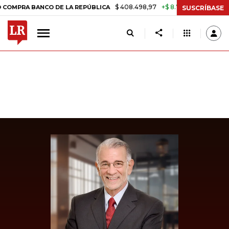
$ 408.498,97
+$ 8.753,81
+2,19%
A BANCO DE LA REPÚBLICA
TASA
SUSCRÍBASE