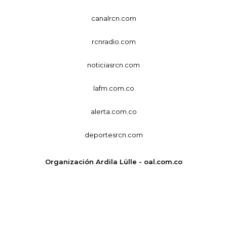
canalrcn.com
rcnradio.com
noticiasrcn.com
lafm.com.co
alerta.com.co
deportesrcn.com
Organización Ardila Lülle - oal.com.co