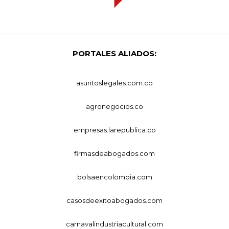
PORTALES ALIADOS:
asuntoslegales.com.co
agronegocios.co
empresas.larepublica.co
firmasdeabogados.com
bolsaencolombia.com
casosdeexitoabogados.com
carnavalindustriacultural.com