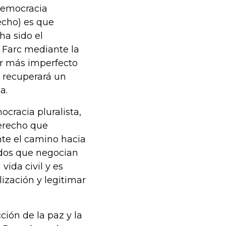
 democracia
echo) es que
ha sido el
 Farc mediante la
or más imperfecto
y recuperará un
a.
cracia pluralista,
Derecho que
te el camino hacia
ados que negocian
vida civil y es
ización y legitimar
ción de la paz y la