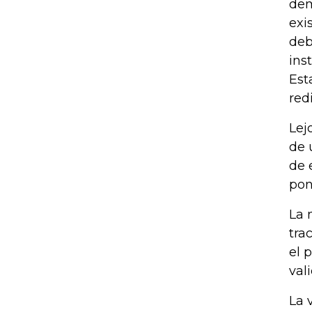
dem
exi
deb
ins
Est
red
Lej
de 
de 
pon
La 
tra
el 
val
La 