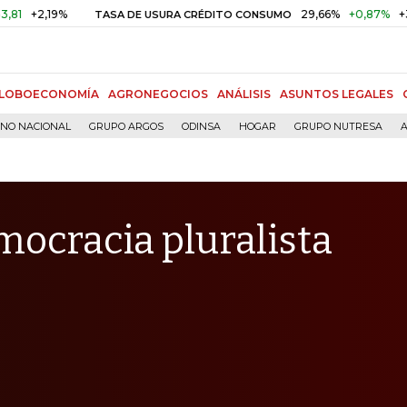
,19%
29,66%
+0,87%
+3,02%
TASA DE USURA CRÉDITO CONSUMO
LOBOECONOMÍA
AGRONEGOCIOS
ANÁLISIS
ASUNTOS LEGALES
RNO NACIONAL
GRUPO ARGOS
ODINSA
HOGAR
GRUPO NUTRESA
A
emocracia pluralista