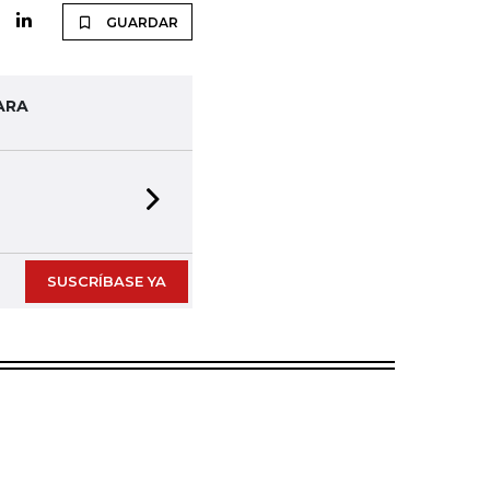
GUARDAR
ARA
Next slide
SUSCRÍBASE YA