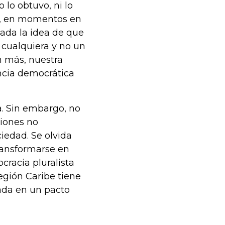
 lo obtuvo, ni lo
k’, en momentos en
ejada la idea de que
 cualquiera y no un
n más, nuestra
ncia democrática
a. Sin embargo, no
ciones no
iedad. Se olvida
ransformarse en
racia pluralista
egión Caribe tiene
zada en un pacto