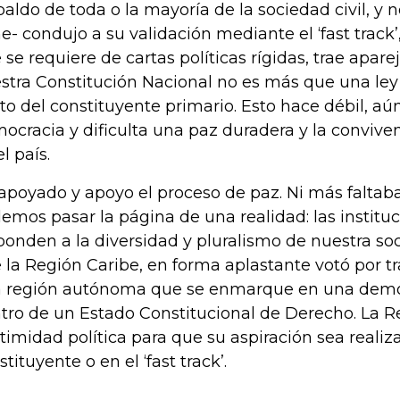
paldo de toda o la mayoría de la sociedad civil, y no
ne- condujo a su validación mediante el ‘fast trac
 se requiere de cartas políticas rígidas, trae apar
stra Constitución Nacional no es más que una ley
to del constituyente primario. Esto hace débil, aú
ocracia y dificulta una paz duradera y la convive
l país.
apoyado y apoyo el proceso de paz. Ni más faltab
emos pasar la página de una realidad: las institu
ponden a la diversidad y pluralismo de nuestra soc
 la Región Caribe, en forma aplastante votó por t
 región autónoma que se enmarque en una democ
tro de un Estado Constitucional de Derecho. La R
itimidad política para que su aspiración sea reali
tituyente o en el ‘fast track’.