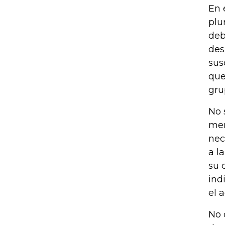
En 
plu
deb
des
sus
que
gru
No 
men
nec
a l
su 
ind
el 
No 