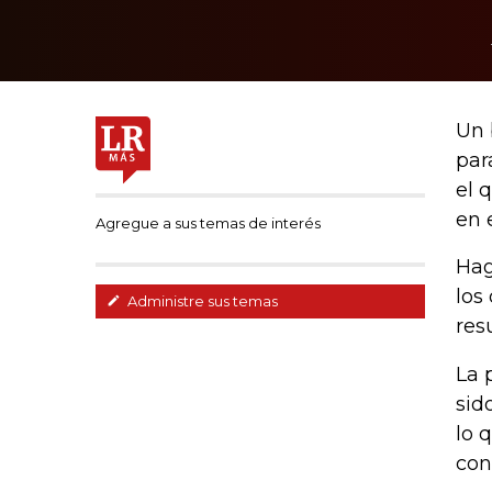
Un 
par
el 
en 
Agregue a sus temas de interés
Hag
los
Administre sus temas
res
La 
sid
lo 
con