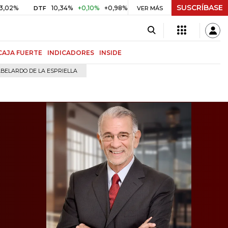
SUSCRÍBASE
10,34%
+0,10%
+0,98%
$ 416,96
+$ 0,05
+0,01%
DTF
UVR
VER MÁS
CAJA FUERTE
INDICADORES
INSIDE
BELARDO DE LA ESPRIELLA