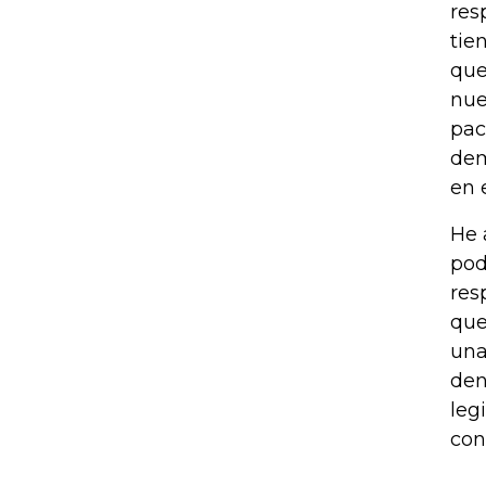
res
tie
que
nue
pac
dem
en e
He 
pod
res
que
una
den
leg
cons