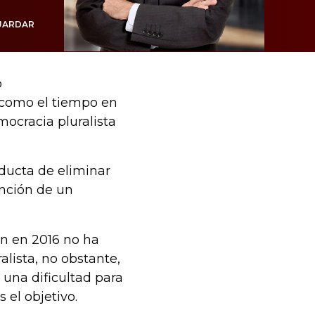
UARDAR
ó
 como el tiempo en
mocracia pluralista
.
ducta de eliminar
ención de un
ión en 2016 no ha
alista, no obstante,
 una dificultad para
s el objetivo.