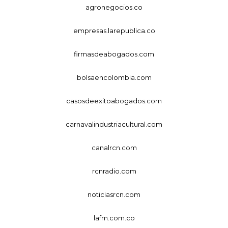
agronegocios.co
empresas.larepublica.co
firmasdeabogados.com
bolsaencolombia.com
casosdeexitoabogados.com
carnavalindustriacultural.com
canalrcn.com
rcnradio.com
noticiasrcn.com
lafm.com.co