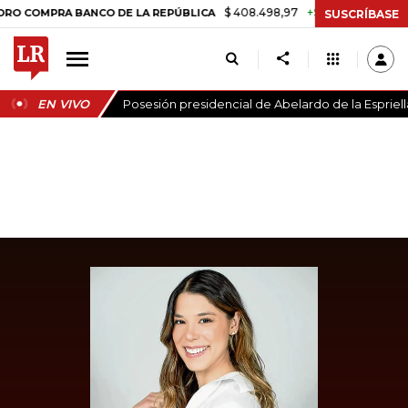
$ 408.498,97
+$ 8.753,81
+2,19%
OMPRA BANCO DE LA REPÚBLICA
SUSCRÍBASE
EN VIVO
Posesión presidencial de Abelardo de la Espriell