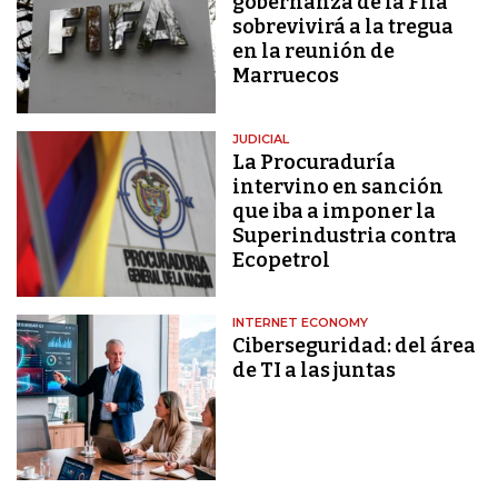
gobernanza de la Fifa
sobrevivirá a la tregua
en la reunión de
Marruecos
JUDICIAL
La Procuraduría
intervino en sanción
que iba a imponer la
Superindustria contra
Ecopetrol
INTERNET ECONOMY
Ciberseguridad: del área
de TI a las juntas