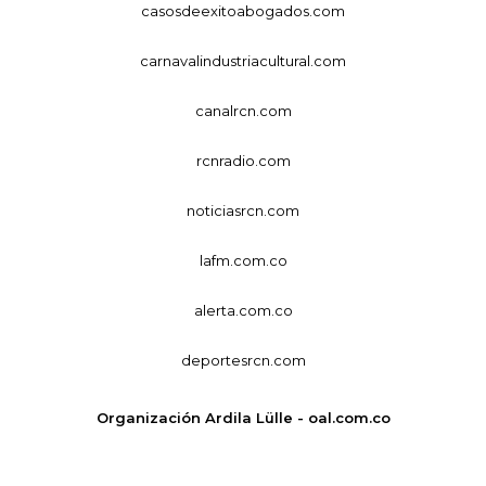
casosdeexitoabogados.com
carnavalindustriacultural.com
canalrcn.com
rcnradio.com
noticiasrcn.com
lafm.com.co
alerta.com.co
deportesrcn.com
Organización Ardila Lülle - oal.com.co