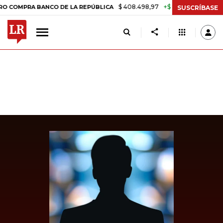
$ 408.498,97
+$ 8.753,81
+2,19%
MPRA BANCO DE LA REPÚBLICA
T
SUSCRÍBASE