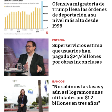
Ofensiva migratoria de
Trump lleva las órdenes
de deportación a su
nivel más alto desde
1998
ENERGÍA
Superservicios estima
que usuarios han
pagado $24,9 billones
por obras inconclusas
BANCOS
"No subimos las tasas y
aún así logramos unas
utilidades por $1,2
billones en tres años"