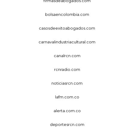
firmasdeabogados.com
bolsaencolombia.com
casosdeexitoabogados.com
carnavalindustriacultural.com
canalrcn.com
rcnradio.com
noticiasrcn.com
lafm.com.co
alerta.com.co
deportesrcn.com