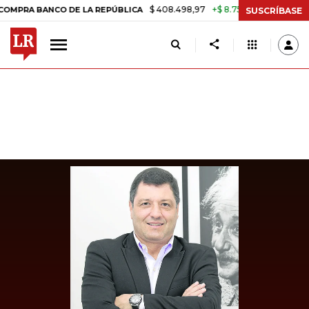
$ 408.498,97
+$ 8.753,81
+2,19%
 BANCO DE LA REPÚBLICA
TASA 
SUSCRÍBASE