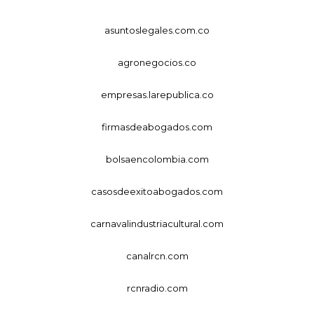
asuntoslegales.com.co
agronegocios.co
empresas.larepublica.co
firmasdeabogados.com
bolsaencolombia.com
casosdeexitoabogados.com
carnavalindustriacultural.com
canalrcn.com
rcnradio.com