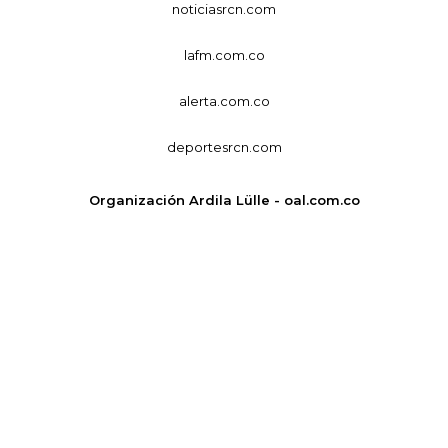
noticiasrcn.com
lafm.com.co
alerta.com.co
deportesrcn.com
Organización Ardila Lülle - oal.com.co