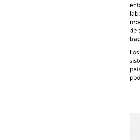
enf
lab
mod
de 
tra
Los
sis
paí
pod