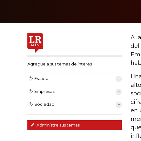
A l
del
Emp
hab
Agregue a sus temas de interés
Una
Estado
alt
Empresas
soc
cif
Sociedad
en 
men
Administre sus temas
que
inf