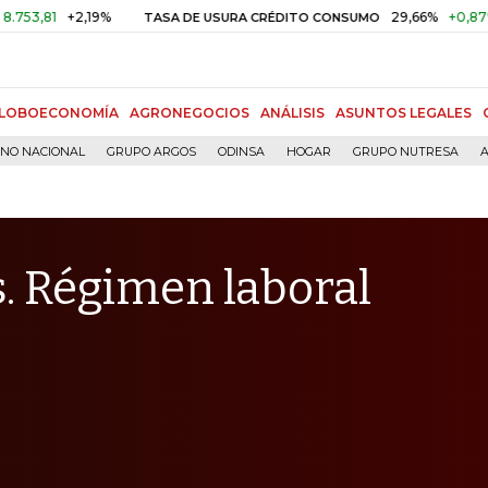
+2,19%
29,66%
+0,87%
+3,02
TASA DE USURA CRÉDITO CONSUMO
LOBOECONOMÍA
AGRONEGOCIOS
ANÁLISIS
ASUNTOS LEGALES
RNO NACIONAL
GRUPO ARGOS
ODINSA
HOGAR
GRUPO NUTRESA
A
. Régimen laboral