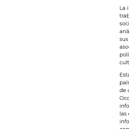
La 
tra
soc
aná
sus
aso
pol
cul
Est
paí
de 
Ocd
inf
las
inf