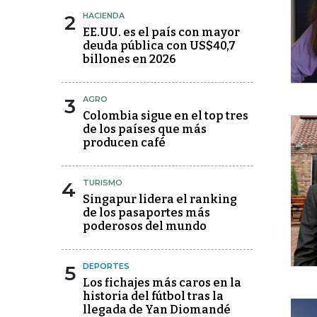
2
HACIENDA
EE.UU. es el país con mayor
deuda pública con US$40,7
billones en 2026
3
AGRO
Colombia sigue en el top tres
de los países que más
producen café
4
TURISMO
Singapur lidera el ranking
de los pasaportes más
poderosos del mundo
5
DEPORTES
Los fichajes más caros en la
historia del fútbol tras la
llegada de Yan Diomandé