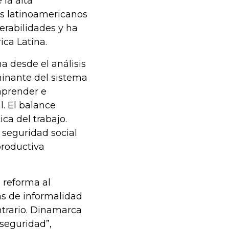
 la alta
os latinoamericanos
erabilidades y ha
ca Latina.
a desde el análisis
minante del sistema
aprender e
. El balance
ca del trabajo.
 seguridad social
productiva
a reforma al
s de informalidad
ntrario. Dinamarca
seguridad”,