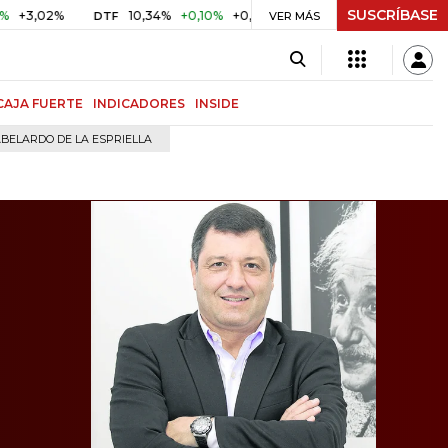
SUSCRÍBASE
%
10,34%
+0,10%
+0,98%
$ 417,01
+$ 0,05
+0,01%
DTF
UVR
VER MÁS
CAJA FUERTE
INDICADORES
INSIDE
BELARDO DE LA ESPRIELLA