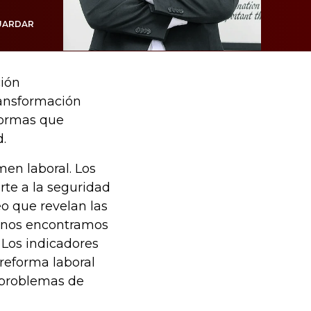
UARDAR
ción
Transformación
formas que
.
en laboral. Los
orte a la seguridad
eo que revelan las
ue nos encontramos
 Los indicadores
reforma laboral
 problemas de