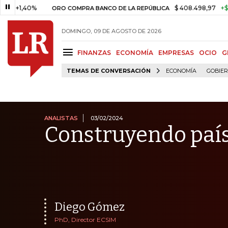
0%
$ 408.498,97
+$ 8.753,81
ORO COMPRA BANCO DE LA REPÚBLICA
DOMINGO, 09 DE AGOSTO DE 2026
FINANZAS
ECONOMÍA
EMPRESAS
OCIO
G
TEMAS DE CONVERSACIÓN
ECONOMÍA
GOBIE
ANALISTAS
03/02/2024
Construyendo país
Diego Gómez
PhD, Director ECSIM