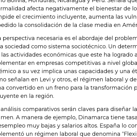
o Bolivia, Honduras, Nicaragua y Perú. Señala que
ormalidad afecta negativamente el bienestar de l
mpide el crecimiento incluyente, aumenta las vuln
edido la consolidación de la clase media en Améri
 perspectiva necesaria es el abordaje del problem
la sociedad como sistema sociotécnico. Un deter
 las actividades económicas que este ha logrado 
lementar en empresas competitivas a nivel global
témico a su vez implica unas capacidades y una éti
o señalan en Levi y otros, el régimen laboral y de
ha convertido en un freno para la transformación 
luyente en la región.
 análisis comparativos serán claves para diseñar l
imen. A manera de ejemplo, Dinamarca tiene tasa
esempleo muy bajas y salarios altos. España lo co
lementó un régimen laboral que denomina “Flexi