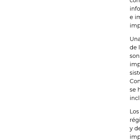
com
inf
e i
imp
Una
de 
son
imp
sis
Com
se 
inc
Los
rég
y d
imp