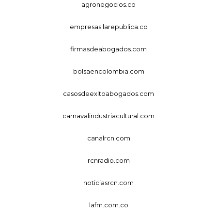
agronegocios.co
empresas.larepublica.co
firmasdeabogados.com
bolsaencolombia.com
casosdeexitoabogados.com
carnavalindustriacultural.com
canalrcn.com
rcnradio.com
noticiasrcn.com
lafm.com.co