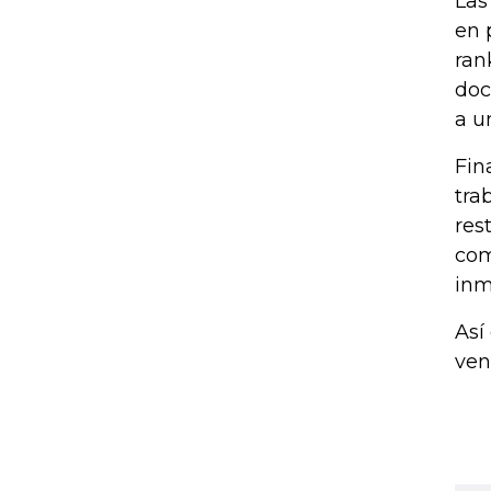
Las
en 
ran
doc
a u
Fin
tra
res
com
inm
Así
ven