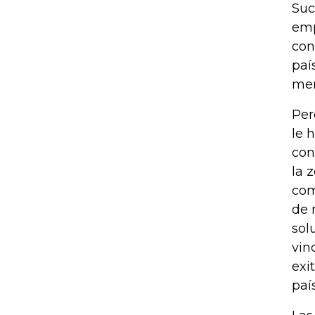
Suc
emp
con
paí
men
Per
le 
con
la 
com
de 
sol
vin
exi
país