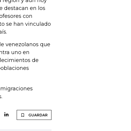
a región y aun hoy
e destacan en los
ofesores con
to se han vinculado
ís.
de venezolanos que
entra uno en
blecimientos de
poblaciones
s migraciones
.
GUARDAR