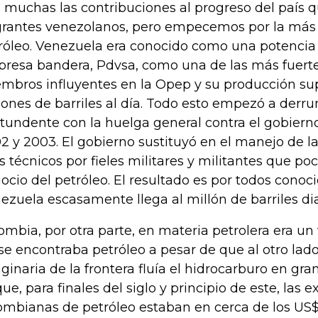
 muchas las contribuciones al progreso del país 
rantes venezolanos, pero empecemos por la más 
róleo. Venezuela era conocido como una potencia 
resa bandera, Pdvsa, como una de las más fuert
mbros influyentes en la Opep y su producción sup
lones de barriles al día. Todo esto empezó a der
tundente con la huelga general contra el gobiern
2 y 2003. El gobierno sustituyó en el manejo de 
os técnicos por fieles militares y militantes que po
ocio del petróleo. El resultado es por todos conoc
ezuela escasamente llega al millón de barriles dia
ombia, por otra parte, en materia petrolera era un
se encontraba petróleo a pesar de que al otro lado
ginaria de la frontera fluía el hidrocarburo en gra
que, para finales del siglo y principio de este, las 
ombianas de petróleo estaban en cerca de los US$