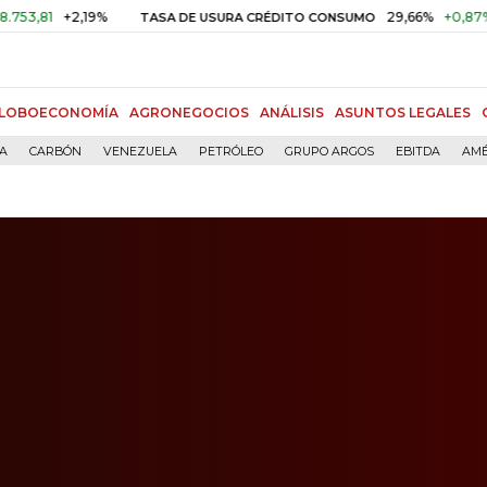
+2,19%
29,66%
+0,87%
+3,02
TASA DE USURA CRÉDITO CONSUMO
LOBOECONOMÍA
AGRONEGOCIOS
ANÁLISIS
ASUNTOS LEGALES
ÍA
CARBÓN
VENEZUELA
PETRÓLEO
GRUPO ARGOS
EBITDA
AMÉ