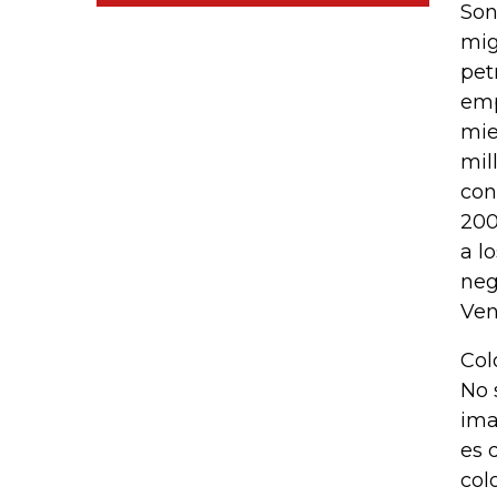
Son
mig
pet
emp
mie
mil
con
200
a l
neg
Ven
Col
No 
ima
es 
col