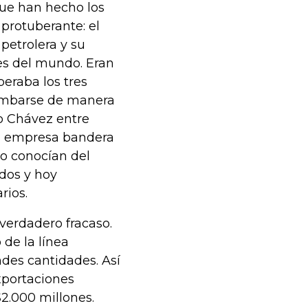
que han hecho los
protuberante: el
petrolera y su
es del mundo. Eran
eraba los tres
rumbarse de manera
o Chávez entre
la empresa bandera
co conocían del
idos y hoy
rios.
 verdadero fracaso.
 de la línea
ndes cantidades. Así
exportaciones
2.000 millones.