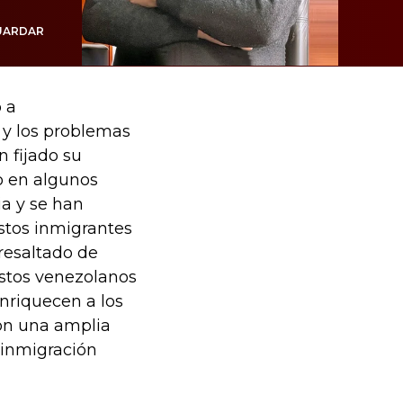
UARDAR
 a
 y los problemas
 fijado su
o en algunos
ia y se han
stos inmigrantes
resaltado de
estos venezolanos
nriquecen a los
on una amplia
 inmigración