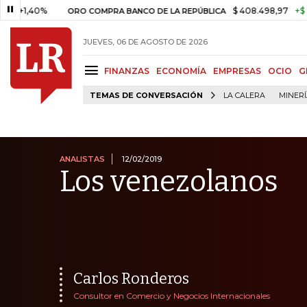
0%
$ 408.498,97
+$ 8.753,81
ORO COMPRA BANCO DE LA REPÚBLICA
JUEVES, 06 DE AGOSTO DE 2026
FINANZAS
ECONOMÍA
EMPRESAS
OCIO
G
TEMAS DE CONVERSACIÓN
LA CALERA
MINER
ANALISTAS
12/02/2019
Los venezolanos
Carlos Ronderos
Consultor en Comercio y Negocios Internacionales