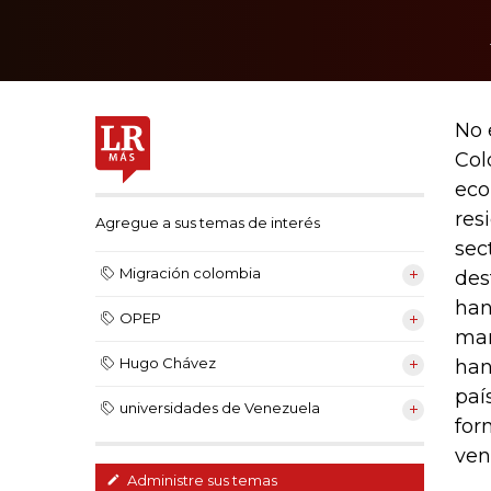
No 
Col
eco
res
Agregue a sus temas de interés
sec
Migración colombia
des
han
OPEP
man
Hugo Chávez
han
paí
universidades de Venezuela
for
ven
Administre sus temas