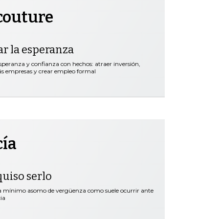
couture
ar la esperanza
speranza y confianza con hechos: atraer inversión,
más empresas y crear empleo formal
cía
quiso serlo
ra mínimo asomo de vergüenza como suele ocurrir ante
ia