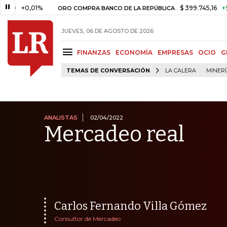
,01%
$ 399.745,16
+$ 2.295,71
ORO COMPRA BANCO DE LA REPÚBLICA
JUEVES, 06 DE AGOSTO DE 2026
FINANZAS
ECONOMÍA
EMPRESAS
OCIO
G
TEMAS DE CONVERSACIÓN
LA CALERA
MINER
ANALISTAS
02/04/2022
Mercadeo real
Carlos Fernando Villa Gómez
Consultor de Mercadeo