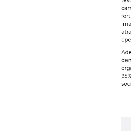
tes
cam
for
ima
atr
ope
Ade
dem
org
95%
soc