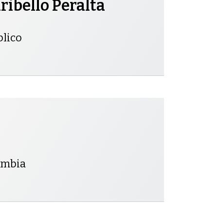
ibello Peralta
blico
lombia