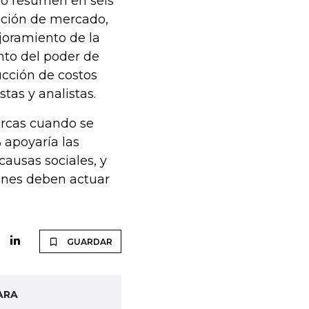
lo resumen en seis
ación de mercado,
joramiento de la
nto del poder de
ucción de costos
tas y analistas.
rcas cuando se
 apoyaría las
ausas sociales, y
ones deben actuar
GUARDAR
ARA