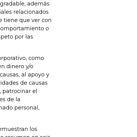
degradable, además
iales relacionados
ue tiene que ver con
 comportamiento o
speto por las
orporativo, como
en dinero y/o
causas, al apoyo y
ividades de causas
 patrocinar el
es de la
nado personal,
demuestran los