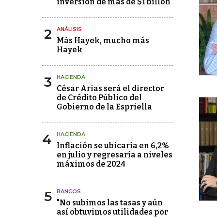
inversión de más de $1 billón
2
ANÁLISIS
Más Hayek, mucho más
Hayek
3
HACIENDA
César Arias será el director
de Crédito Público del
Gobierno de la Espriella
4
HACIENDA
Inflación se ubicaría en 6,2%
en julio y regresaría a niveles
máximos de 2024
5
BANCOS
"No subimos las tasas y aún
así obtuvimos utilidades por