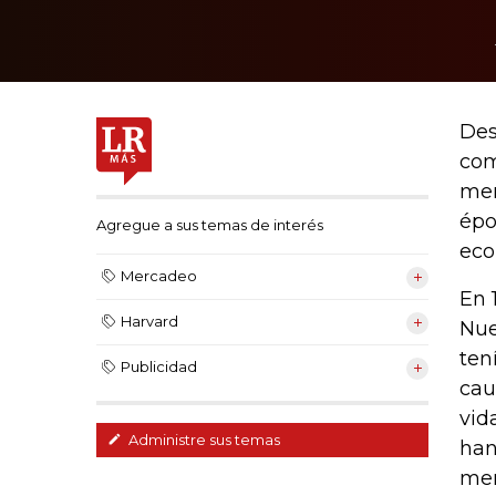
Des
com
mer
épo
Agregue a sus temas de interés
eco
Mercadeo
En 
Harvard
Nue
ten
Publicidad
cau
vid
Administre sus temas
han
mer