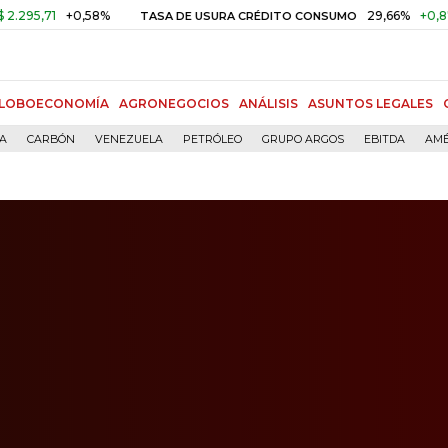
+0,58%
29,66%
+0,87%
+3,0
TASA DE USURA CRÉDITO CONSUMO
LOBOECONOMÍA
AGRONEGOCIOS
ANÁLISIS
ASUNTOS LEGALES
ÍA
CARBÓN
VENEZUELA
PETRÓLEO
GRUPO ARGOS
EBITDA
AMÉ