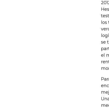
201
Hes
tes
los
ver
log
se 
par
el 
ren
mon
Par
enc
mej
Una
med