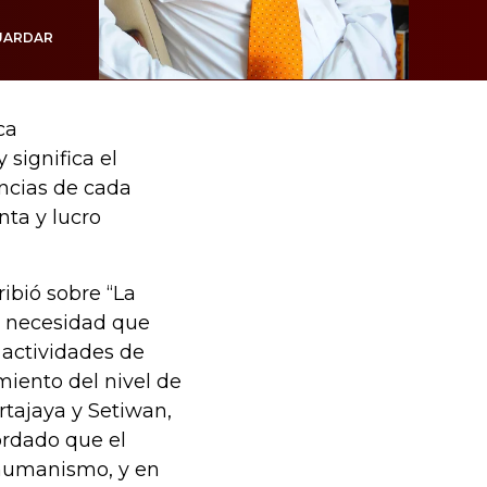
UARDAR
ca
 significa el
ancias de cada
nta y lucro
ibió sobre “La
a necesidad que
 actividades de
miento del nivel de
rtajaya y Setiwan,
cordado que el
 humanismo, y en