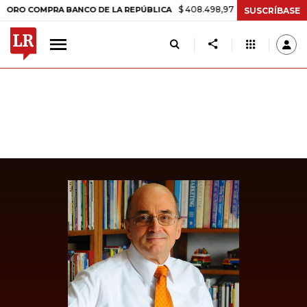
$ 408.498,97
+$ 8.753,81
+2,19%
COMPRA BANCO DE LA REPÚBLICA
SUSCRÍBASE