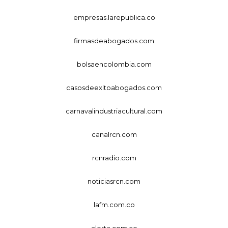
empresas.larepublica.co
firmasdeabogados.com
bolsaencolombia.com
casosdeexitoabogados.com
carnavalindustriacultural.com
canalrcn.com
rcnradio.com
noticiasrcn.com
lafm.com.co