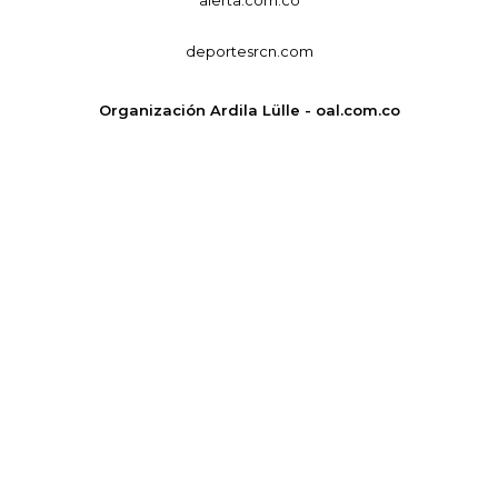
alerta.com.co
deportesrcn.com
Organización Ardila Lülle - oal.com.co