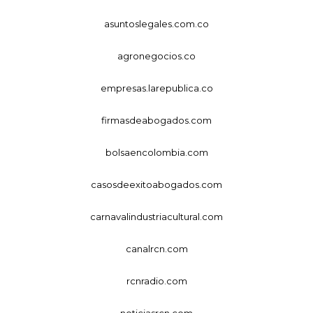
asuntoslegales.com.co
agronegocios.co
empresas.larepublica.co
firmasdeabogados.com
bolsaencolombia.com
casosdeexitoabogados.com
carnavalindustriacultural.com
canalrcn.com
rcnradio.com