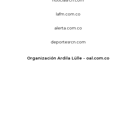
noticiasrcn.com
lafm.com.co
alerta.com.co
deportesrcn.com
Organización Ardila Lülle - oal.com.co