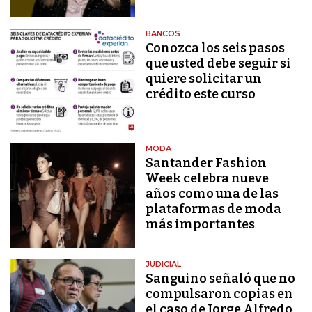
BANCOS
Conozca los seis pasos
que usted debe seguir si
quiere solicitar un
crédito este curso
MODA
Santander Fashion
Week celebra nueve
años como una de las
plataformas de moda
más importantes
JUDICIAL
Sanguino señaló que no
compulsaron copias en
el caso de Jorge Alfredo