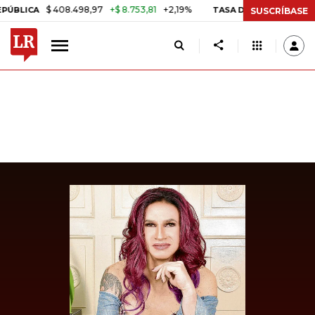
$ 408.498,97
+$ 8.753,81
+2,19%
CA
TASA DE USURA CRÉDITO CO
SUSCRÍBASE