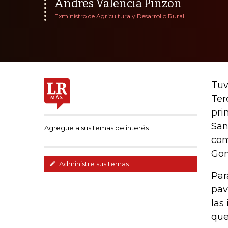
Andrés Valencia Pinzón
Exministro de Agricultura y Desarrollo Rural
Tuv
Ter
pri
San
Agregue a sus temas de interés
com
Gon
Administre sus temas
Par
pav
las
que