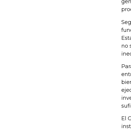
gen
pro
Seg
fun
Est
no 
ine
Par
ent
bie
eje
inv
suf
El 
ins