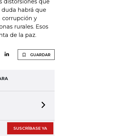
s distorsiones que
in duda habrá que
a corrupción y
onas rurales. Esos
ta de la paz.
GUARDAR
ARA
Next slide
SUSCRÍBASE YA