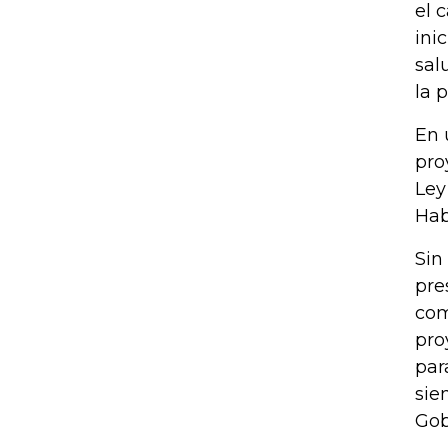
el 
ini
sal
la 
En 
pro
Ley
Hab
Sin
pre
com
pro
par
sie
Gob