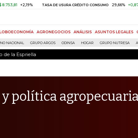
 de la Espriella
+2,19%
29,66%
+0,87%
+3,0
TASA DE USURA CRÉDITO CONSUMO
LOBOECONOMÍA
AGRONEGOCIOS
ANÁLISIS
ASUNTOS LEGALES
RNO NACIONAL
GRUPO ARGOS
ODINSA
HOGAR
GRUPO NUTRESA
A
 de la Espriella
 y política agropecuari