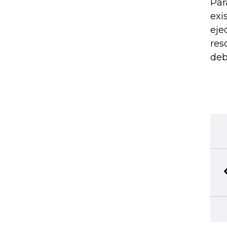
Par
exi
eje
res
deb