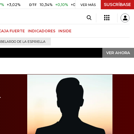
SUSCRÍBASE
VER AHORA
2%
10,34%
+0,10%
+0,98%
$ 416,91
+$ 0,05
+0,01%
DTF
UVR
VER MÁS
CAJA FUERTE
INDICADORES
INSIDE
BELARDO DE LA ESPRIELLA
VER AHORA
a