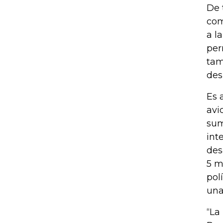
De 
com
a l
per
tam
des
Es 
avi
sum
int
des
5 m
pol
una
“La