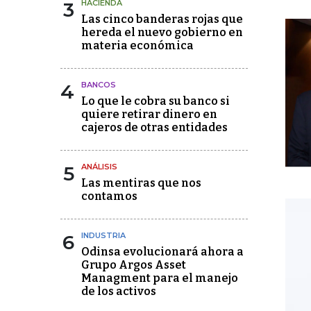
3
HACIENDA
Las cinco banderas rojas que
hereda el nuevo gobierno en
materia económica
4
BANCOS
Lo que le cobra su banco si
quiere retirar dinero en
cajeros de otras entidades
5
ANÁLISIS
Las mentiras que nos
contamos
6
INDUSTRIA
Odinsa evolucionará ahora a
Grupo Argos Asset
Managment para el manejo
de los activos