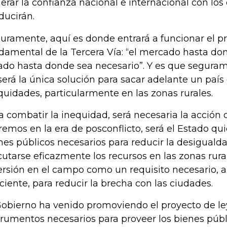
erar la confianza nacional e internacional con lo
ducirán.
uramente, aquí es donde entrará a funcionar el p
damental de la Tercera Vía: “el mercado hasta don
ado hasta donde sea necesario”. Y es que segura
será la única solución para sacar adelante un país
quidades, particularmente en las zonas rurales.
a combatir la inequidad, será necesaria la acción
remos en la era de posconflicto, será el Estado qu
nes públicos necesarios para reducir la desiguald
cutarse eficazmente los recursos en las zonas rur
ersión en el campo como un requisito necesario,
iciente, para reducir la brecha con las ciudades.
Gobierno ha venido promoviendo el proyecto de ley
trumentos necesarios para proveer los bienes públ