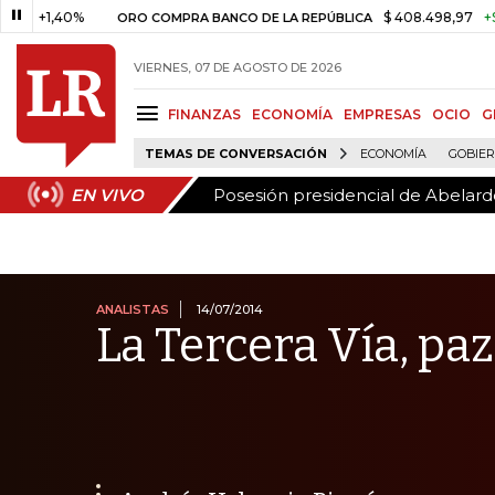
Posesión presidencial de Abelardo
EN VIVO
40%
$ 408.498,97
+$ 8.753,81
ORO COMPRA BANCO DE LA REPÚBLICA
VIERNES, 07 DE AGOSTO DE 2026
FINANZAS
ECONOMÍA
EMPRESAS
OCIO
G
TEMAS DE CONVERSACIÓN
ECONOMÍA
GOBIE
Posesión presidencial de Abelardo
EN VIVO
ANALISTAS
14/07/2014
La Tercera Vía, paz