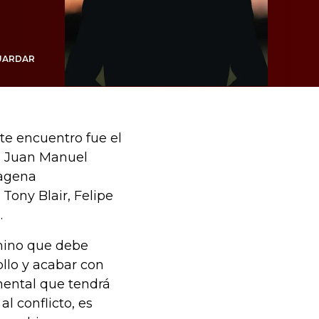
UARDAR
te encuentro fue el
te Juan Manuel
tagena
 Tony Blair, Felipe
.
amino que debe
llo y acabar con
mental que tendrá
l conflicto, es