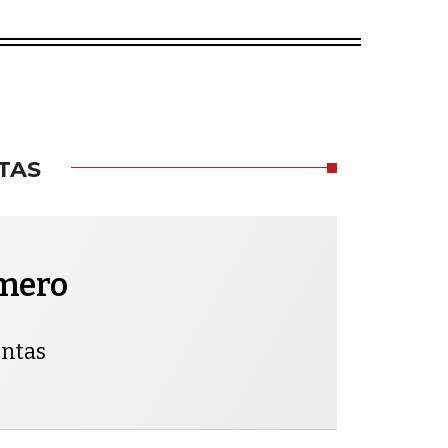
TAS
omero
entas