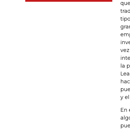
que
tra
tip
gra
emp
inv
vez
int
la 
Lea
hac
pue
y e
En 
alg
pue