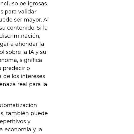
ncluso peligrosas.
os para validar
uede ser mayor. Al
u contenido. Si la
 discriminación,
egar a ahondar la
l sobre la IA y su
noma, significa
 predecir o
a de los intereses
enaza real para la
automatización
es, también puede
epetitivos y
la economía y la