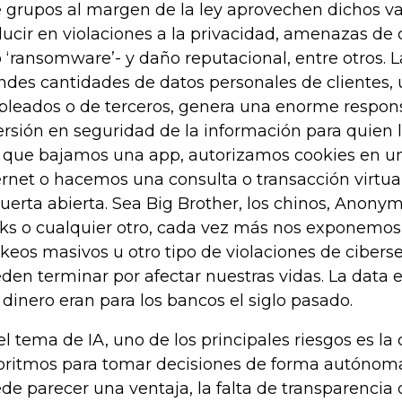
 grupos al margen de la ley aprovechen dichos va
ducir en violaciones a la privacidad, amenazas de 
o ‘ransomware’- y daño reputacional, entre otros. L
ndes cantidades de datos personales de clientes, 
leados o de terceros, genera una enorme respons
ersión en seguridad de la información para quien 
 que bajamos una app, autorizamos cookies en u
ernet o hacemos una consulta o transacción virtu
puerta abierta. Sea Big Brother, los chinos, Ano
ks o cualquier otro, cada vez más nos exponemos a
keos masivos u otro tipo de violaciones de ciber
den terminar por afectar nuestras vidas. La data es
l dinero eran para los bancos el siglo pasado.
el tema de IA, uno de los principales riesgos es la
oritmos para tomar decisiones de forma autónoma.
de parecer una ventaja, la falta de transparencia