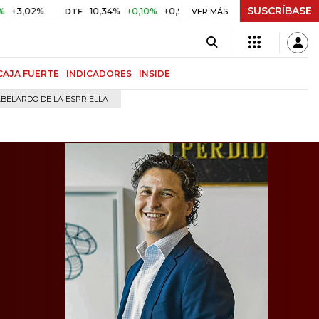
SUSCRÍBASE
%
10,34%
+0,10%
+0,98%
$ 416,96
+$ 0,05
+0,01%
DTF
UVR
VER MÁS
CAJA FUERTE
INDICADORES
INSIDE
BELARDO DE LA ESPRIELLA