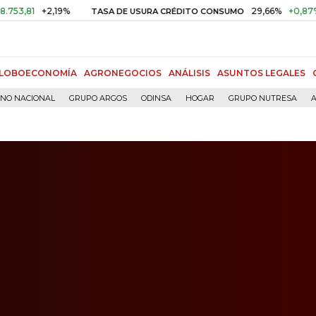
+2,19%
29,66%
+0,87%
+3,02
TASA DE USURA CRÉDITO CONSUMO
LOBOECONOMÍA
AGRONEGOCIOS
ANÁLISIS
ASUNTOS LEGALES
RNO NACIONAL
GRUPO ARGOS
ODINSA
HOGAR
GRUPO NUTRESA
A