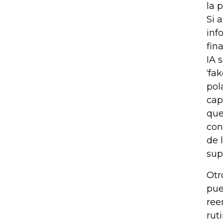
la 
Si 
inf
fin
IA 
‘fa
pol
cap
que
con
de 
sup
Otr
pue
ree
rut