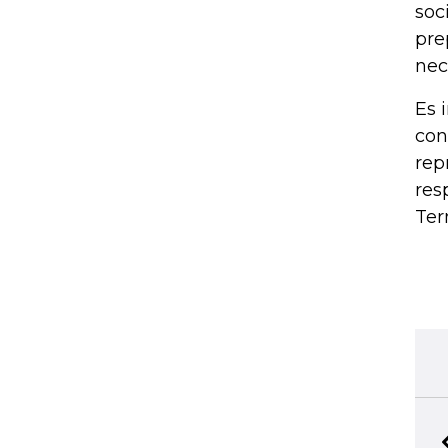
soc
pre
nec
Es 
con
rep
res
Ter