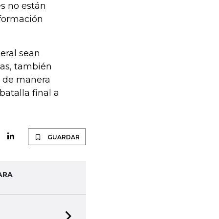
es no están
 formación
eral sean
jas, también
e de manera
atalla final a
GUARDAR
ARA