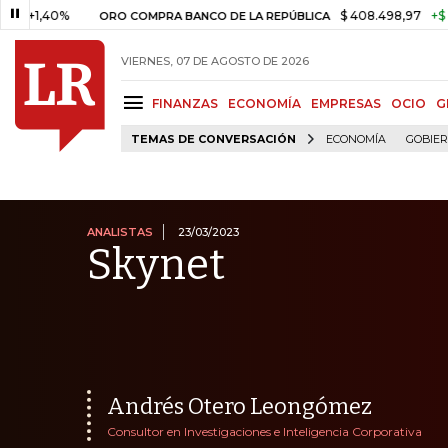
0%
$ 408.498,97
+$ 8.753,81
ORO COMPRA BANCO DE LA REPÚBLICA
VIERNES, 07 DE AGOSTO DE 2026
FINANZAS
ECONOMÍA
EMPRESAS
OCIO
G
TEMAS DE CONVERSACIÓN
ECONOMÍA
GOBIE
ANALISTAS
23/03/2023
Skynet
Andrés Otero Leongómez
Consultor en Investigaciones e Inteligencia Corporativa