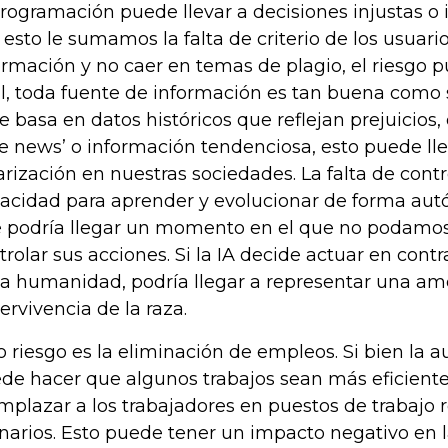
programación puede llevar a decisiones injustas o i
a esto le sumamos la falta de criterio de los usuari
ormación y no caer en temas de plagio, el riesgo p
al, toda fuente de información es tan buena como s
se basa en datos históricos que reflejan prejuicios,
ke news’ o información tendenciosa, esto puede ll
arización en nuestras sociedades. La falta de contro
acidad para aprender y evolucionar de forma autó
 podría llegar un momento en el que no podamos
trolar sus acciones. Si la IA decide actuar en contr
la humanidad, podría llegar a representar una am
ervivencia de la raza.
o riesgo es la eliminación de empleos. Si bien la 
de hacer que algunos trabajos sean más eficient
mplazar a los trabajadores en puestos de trabajo r
inarios. Esto puede tener un impacto negativo en 