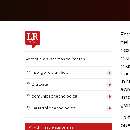
Est
del
rie
mun
Agregue a sus temas de interés
más
Inteligencia artificial
hac
inn
Big Data
apr
comunidad tecnológica
imp
gen
Desarrollo tecnológico
La 
pue
Administre sus temas