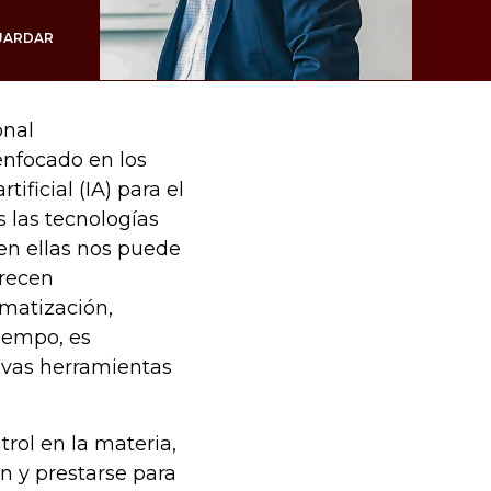
UARDAR
onal
enfocado en los
ificial (IA) para el
las tecnologías
en ellas nos puede
frecen
omatización,
iempo, es
evas herramientas
trol en la materia,
n y prestarse para