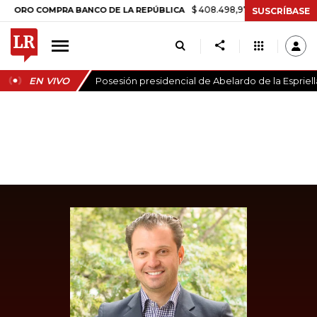
$ 408.498,97
+$ 8.753,81
+2,19%
 COMPRA BANCO DE LA REPÚBLICA
SUSCRÍBASE
EN VIVO
Posesión presidencial de Abelardo de la Espriell