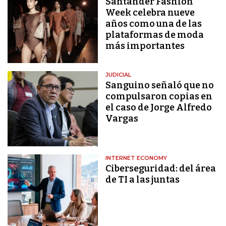
Santander Fashion
Week celebra nueve
años como una de las
plataformas de moda
más importantes
JUDICIAL
Sanguino señaló que no
compulsaron copias en
el caso de Jorge Alfredo
Vargas
INTERNET ECONOMY
Ciberseguridad: del área
de TI a las juntas