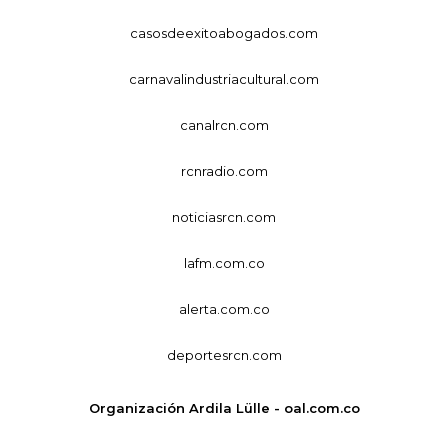
casosdeexitoabogados.com
carnavalindustriacultural.com
canalrcn.com
rcnradio.com
noticiasrcn.com
lafm.com.co
alerta.com.co
deportesrcn.com
Organización Ardila Lülle - oal.com.co