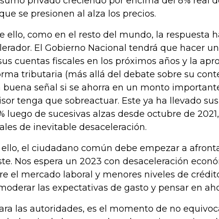
sumo privado creciendo por encima del 8% real d
 que se presionen al alza los precios.
e ello, como en el resto del mundo, la respuesta ha
lerador. El Gobierno Nacional tendrá que hacer u
sus cuentas fiscales en los próximos años y la apr
orma tributaria (más allá del debate sobre su con
 buena señal si se ahorra en un monto importante
sor tenga que sobreactuar. Este ya ha llevado sus
1% luego de sucesivas alzas desde octubre de 20
ales de inevitable desaceleración.
 ello, el ciudadano común debe empezar a afronta
ste. Nos espera un 2023 con desaceleración econó
re el mercado laboral y menores niveles de crédi
moderar las expectativas de gasto y pensar en ahor
para las autoridades, es el momento de no equivo