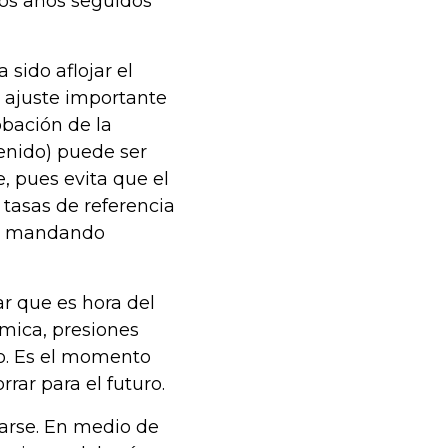
os años seguidos
 sido aflojar el
n ajuste importante
obación de la
tenido) puede ser
, pues evita que el
 tasas de referencia
21, mandando
r que es hora del
mica, presiones
to. Es el momento
rar para el futuro.
carse. En medio de