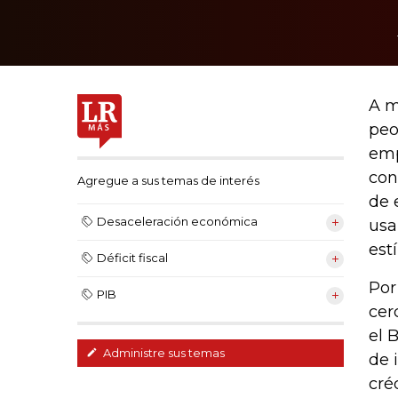
A m
peo
emp
con
Agregue a sus temas de interés
de 
Desaceleración económica
usa
est
Déficit fiscal
Por
PIB
cer
el 
Administre sus temas
de 
cré