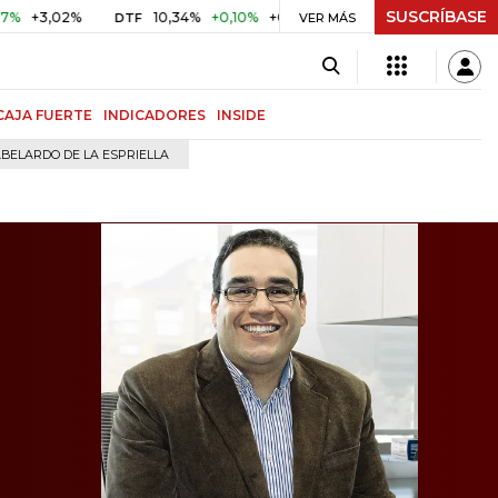
SUSCRÍBASE
02%
10,34%
+0,10%
+0,98%
$ 416,96
+$ 0,05
+0,01
DTF
UVR
VER MÁS
CAJA FUERTE
INDICADORES
INSIDE
BELARDO DE LA ESPRIELLA