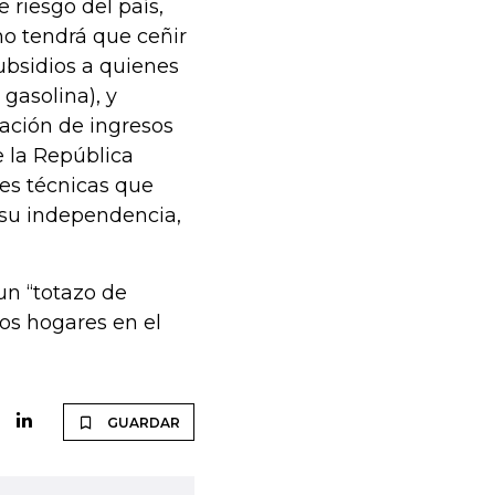
 riesgo del país,
no tendrá que ceñir
subsidios a quienes
 gasolina), y
ración de ingresos
e la República
es técnicas que
 su independencia,
un “totazo de
os hogares en el
GUARDAR