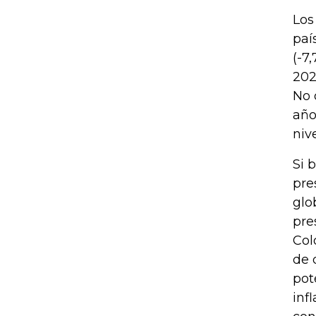
Los
paí
(-7
202
No 
año
niv
Si 
pre
glo
pre
Col
de 
pot
inf