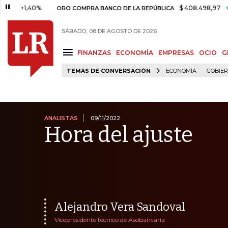
1,40%
$ 408.498,97
+$ 8.753,
ORO COMPRA BANCO DE LA REPÚBLICA
SÁBADO, 08 DE AGOSTO DE 2026
FINANZAS
ECONOMÍA
EMPRESAS
OCIO
G
TEMAS DE CONVERSACIÓN
ECONOMÍA
GOBIE
ANALISTAS
09/11/2022
Hora del ajuste
Alejandro Vera Sandoval
Vicepresidente técnico de Asobancaria