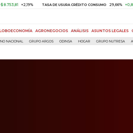
81
+2,19%
29,66%
+0,87%
+3,
TASA DE USURA CRÉDITO CONSUMO
LOBOECONOMÍA
AGRONEGOCIOS
ANÁLISIS
ASUNTOS LEGALES
RNO NACIONAL
GRUPO ARGOS
ODINSA
HOGAR
GRUPO NUTRESA
A