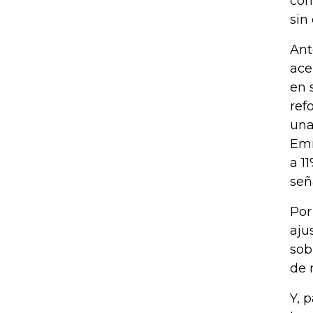
con
sin
Ant
ace
en 
ref
una
Emi
a 1
señ
Por
aju
sob
de 
Y, 