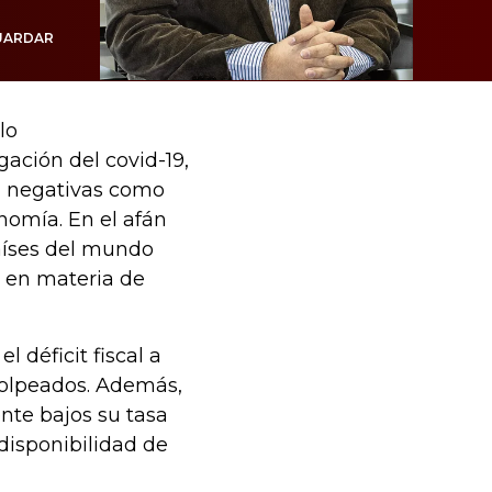
UARDAR
lo
ación del covid-19,
a negativas como
nomía. En el afán
aíses del mundo
o en materia de
l déficit fiscal a
golpeados. Además,
nte bajos su tasa
 disponibilidad de