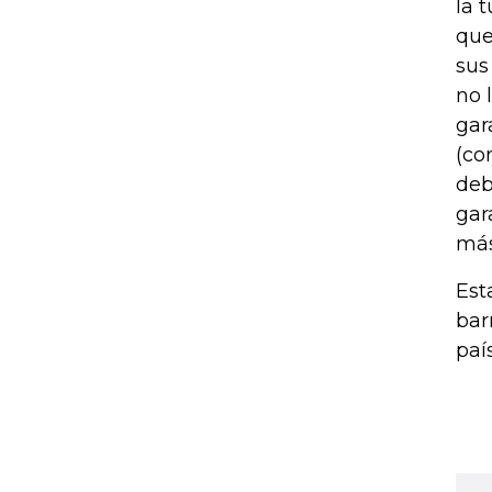
la 
que
sus
no 
gar
(co
deb
gar
más
Est
bar
país