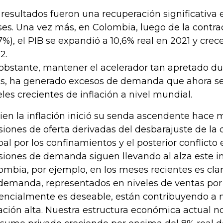
 resultados fueron una recuperación significativa e
ses. Una vez más, en Colombia, luego de la contr
,7%), el PIB se expandió a 10,6% real en 2021 y cre
2.
obstante, mantener el acelerador tan apretado du
s, ha generado excesos de demanda que ahora se
eles crecientes de inflación a nivel mundial.
bien la inflación inició su senda ascendente hace
siones de oferta derivadas del desbarajuste de la 
bal por los confinamientos y el posterior conflicto 
siones de demanda siguen llevando al alza este i
ombia, por ejemplo, en los meses recientes es cla
demanda, representados en niveles de ventas por
encialmente es deseable, están contribuyendo a 
lación alta. Nuestra estructura económica actual no