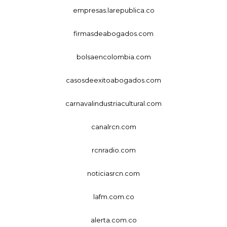
empresas.larepublica.co
firmasdeabogados.com
bolsaencolombia.com
casosdeexitoabogados.com
carnavalindustriacultural.com
canalrcn.com
rcnradio.com
noticiasrcn.com
lafm.com.co
alerta.com.co