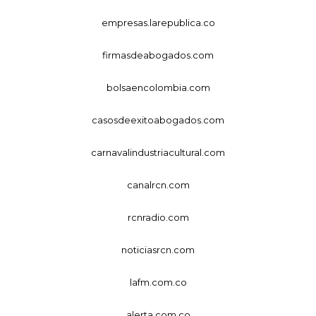
empresas.larepublica.co
firmasdeabogados.com
bolsaencolombia.com
casosdeexitoabogados.com
carnavalindustriacultural.com
canalrcn.com
rcnradio.com
noticiasrcn.com
lafm.com.co
alerta.com.co