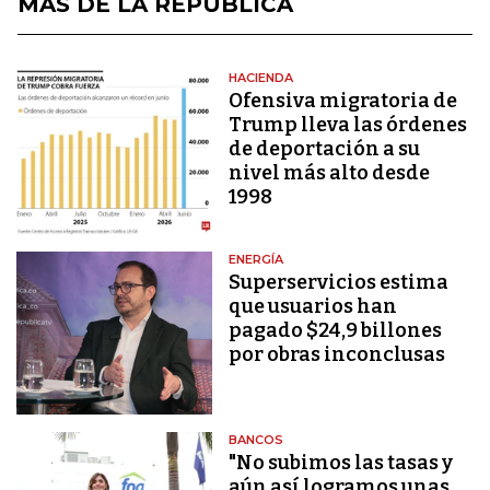
MÁS DE LA REPÚBLICA
HACIENDA
Ofensiva migratoria de
Trump lleva las órdenes
de deportación a su
nivel más alto desde
1998
ENERGÍA
Superservicios estima
que usuarios han
pagado $24,9 billones
por obras inconclusas
BANCOS
"No subimos las tasas y
aún así logramos unas