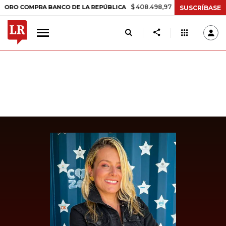
$ 408.498,97
+$ 8.753,81
+2,19%
COMPRA BANCO DE LA REPÚBLICA
SUSCRÍBASE