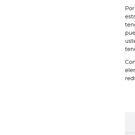
Por
est
ten
pue
ust
ten
Con
ele
red