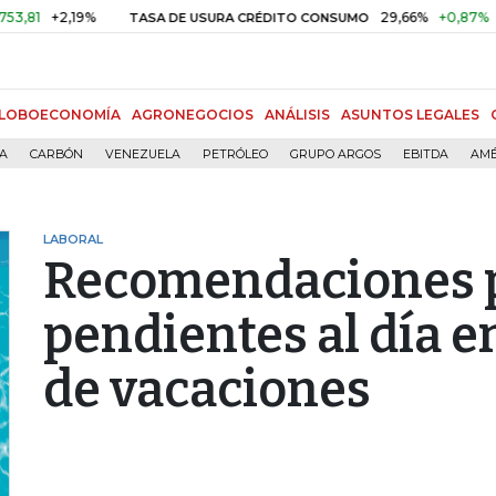
+2,19%
29,66%
+0,87%
+3,02%
TASA DE USURA CRÉDITO CONSUMO
LOBOECONOMÍA
AGRONEGOCIOS
ANÁLISIS
ASUNTOS LEGALES
ÍA
CARBÓN
VENEZUELA
PETRÓLEO
GRUPO ARGOS
EBITDA
AMÉ
LABORAL
Recomendaciones p
pendientes al día en
de vacaciones