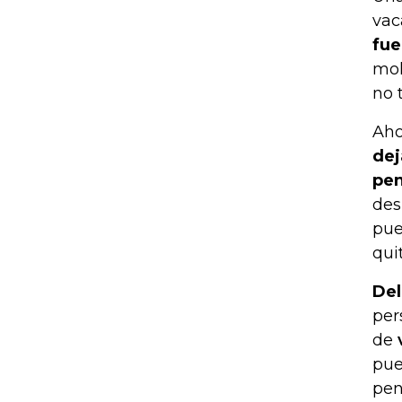
vac
fue
mol
no 
Aho
dej
pen
des
pue
qui
Del
per
de
pue
pen