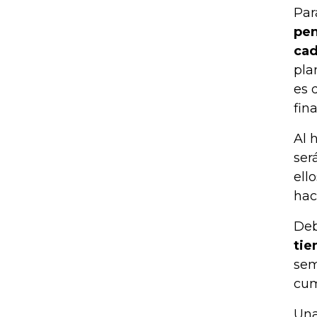
Par
pen
cad
pla
es 
fin
Al 
ser
ell
hac
Deb
tie
sem
cum
Una