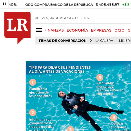
0%
$ 408.498,97
+$ 8.753,81
ORO COMPRA BANCO DE LA REPÚBLICA
JUEVES, 06 DE AGOSTO DE 2026
FINANZAS
ECONOMÍA
EMPRESAS
OCIO
G
TEMAS DE CONVERSACIÓN
LA CALERA
MINER