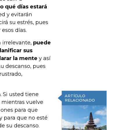
o qué días estará
ed y evitarán
irá su estrés, pues
 esos días.
irrelevante,
puede
lanificar sus
larar la mente
y así
 su descanso, pues
rustrado,
a
. Si usted tiene
ARTÍCULO
RELACIONADO
o mientras vuelve
iones para que
y para que no esté
de su descanso.