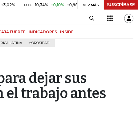
SUSCRÍBASE
10,34%
+0,10%
+0,98%
$ 416,91
+$ 0,05
+0,01%
DTF
UVR
VER MÁS
CAJA FUERTE
INDICADORES
INSIDE
RICA LATINA
MOROSIDAD
ara dejar sus
 el trabajo antes