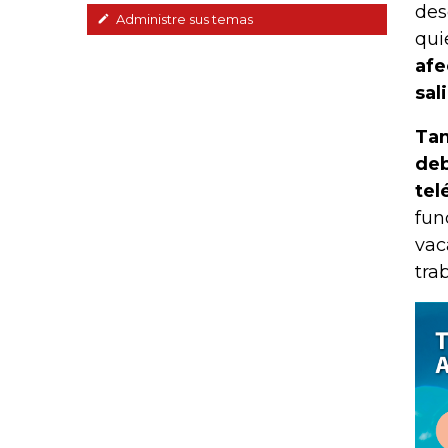
des
Administre sus temas
qui
afe
sal
Tam
deb
tel
fun
vac
trab