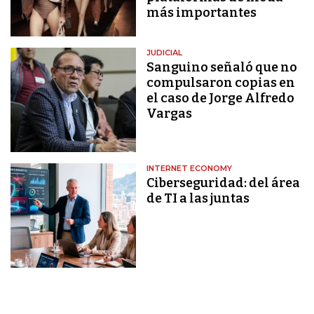
más importantes
JUDICIAL
Sanguino señaló que no
compulsaron copias en
el caso de Jorge Alfredo
Vargas
INTERNET ECONOMY
Ciberseguridad: del área
de TI a las juntas