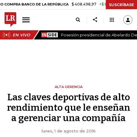
$ 408.498,97
+$ 8.753,81
+2,19%
A BANCO DE LA REPÚBLICA
TAS
SUSCRÍBASE
EN VIVO
Posesión presidencial de Abelardo De 
ALTA GERENCIA
Las claves deportivas de alto
rendimiento que le enseñan
a gerenciar una compañía
lunes, 1 de agosto de 2016