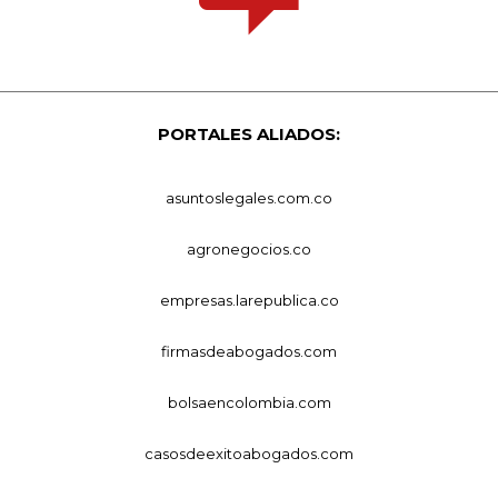
PORTALES ALIADOS:
asuntoslegales.com.co
agronegocios.co
empresas.larepublica.co
firmasdeabogados.com
bolsaencolombia.com
casosdeexitoabogados.com