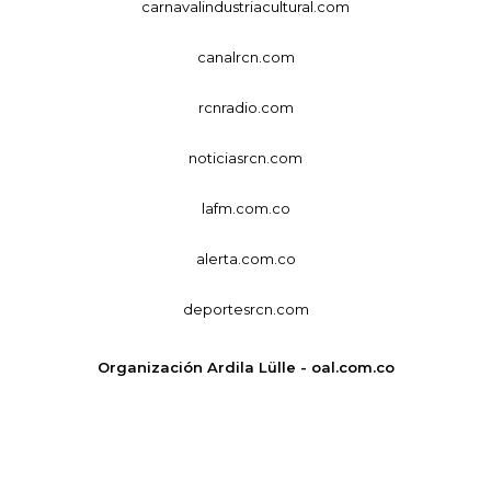
carnavalindustriacultural.com
canalrcn.com
rcnradio.com
noticiasrcn.com
lafm.com.co
alerta.com.co
deportesrcn.com
Organización Ardila Lülle - oal.com.co