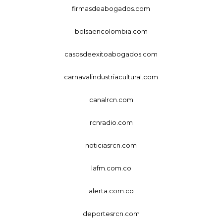
firmasdeabogados.com
bolsaencolombia.com
casosdeexitoabogados.com
carnavalindustriacultural.com
canalrcn.com
rcnradio.com
noticiasrcn.com
lafm.com.co
alerta.com.co
deportesrcn.com