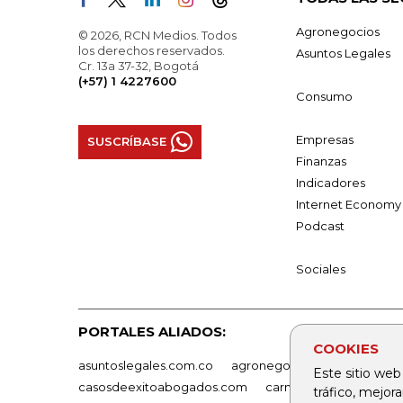
Agronegocios
© 2026, RCN Medios. Todos
los derechos reservados.
Asuntos Legales
Cr. 13a 37-32, Bogotá
(+57) 1 4227600
Consumo
Empresas
SUSCRÍBASE
Finanzas
Indicadores
Internet Economy
Podcast
Sociales
PORTALES ALIADOS:
COOKIES
asuntoslegales.com.co
agronegocios.co
empresas
Este sitio web
casosdeexitoabogados.com
carnavalindustriacultur
tráfico, mejor