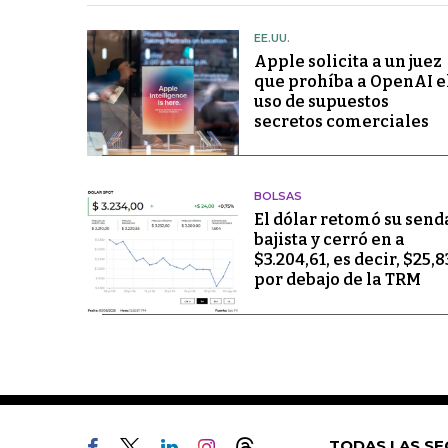
EE.UU.
Apple solicita a un juez
que prohíba a OpenAI e
uso de supuestos
secretos comerciales
BOLSAS
El dólar retomó su send
bajista y cerró en a
$3.204,61, es decir, $25,8
por debajo de la TRM
TODAS LAS SE