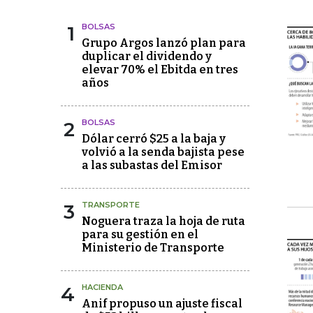
1
BOLSAS
Grupo Argos lanzó plan para
duplicar el dividendo y
elevar 70% el Ebitda en tres
años
2
BOLSAS
Dólar cerró $25 a la baja y
volvió a la senda bajista pese
a las subastas del Emisor
3
TRANSPORTE
Noguera traza la hoja de ruta
para su gestión en el
Ministerio de Transporte
4
HACIENDA
Anif propuso un ajuste fiscal