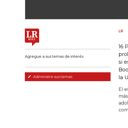
LR
16 
pro
Agregue a sus temas de interés
si 
Boo
la 
Administre sus temas
El e
más
ado
comp