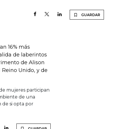
GUARDAR
ran 16% más
lida de laberintos
rimento de Alison
l Reino Unido, y de
 de mujeres participan
ambiente de una
de si opta por
GUARDAR