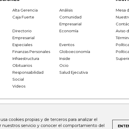
Alta Gerencia
Análisis
Mesa d
Caja Fuerte
Comunidad
Nuestr
Empresarial
Contác
Directorio
Economía
Aviso 
Empresarial
Términ
Especiales
Eventos
Políti
Finanzas Personales
Globoeconomía
Polític
Infraestructura
Inside
Superi
Obituarios
Ocio
Responsabilidad
Salud Ejecutiva
Social
Videos
.larepublica.co
firmasdeabogados.com
bolsaencolombia.com
 usa cookies propias y de terceros para analizar el
al.com
canalrcn.com
rcnradio.com
noticiasrcn.com
lafm.c
ar nuestros servicio y conocer el comportamiento del
ENTE