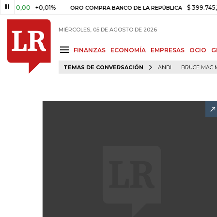
0,00
+0,01%
$ 399.745,16
+$
ORO COMPRA BANCO DE LA REPÚBLICA
MIÉRCOLES, 05 DE AGOSTO DE 2026
FINANZAS
ECONOMÍA
EMPRESAS
OCIO
G
TEMAS DE CONVERSACIÓN
ANDI
BRUCE MAC 