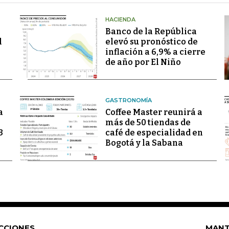
HACIENDA
Banco de la República
l
elevó su pronóstico de
inflación a 6,9% a cierre
de año por El Niño
GASTRONOMÍA
a
Coffee Master reunirá a
más de 50 tiendas de
3
café de especialidad en
Bogotá y la Sabana
CCIONES
MANT