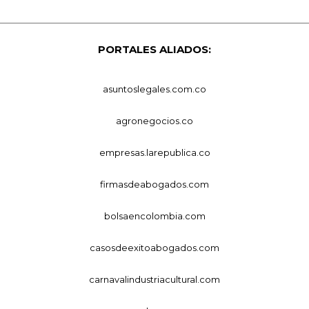
PORTALES ALIADOS:
asuntoslegales.com.co
agronegocios.co
empresas.larepublica.co
firmasdeabogados.com
bolsaencolombia.com
casosdeexitoabogados.com
carnavalindustriacultural.com