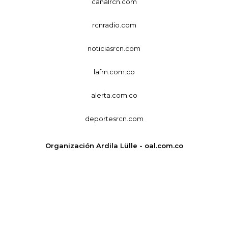
canalrcn.com
rcnradio.com
noticiasrcn.com
lafm.com.co
alerta.com.co
deportesrcn.com
Organización Ardila Lülle - oal.com.co