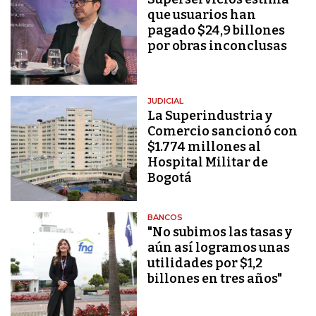
que usuarios han
pagado $24,9 billones
por obras inconclusas
JUDICIAL
La Superindustria y
Comercio sancionó con
$1.774 millones al
Hospital Militar de
Bogotá
BANCOS
"No subimos las tasas y
aún así logramos unas
utilidades por $1,2
billones en tres años"