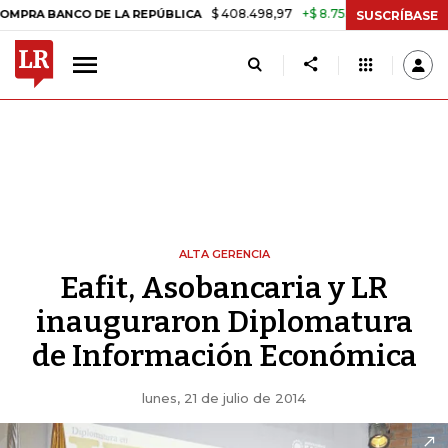
$ 408.498,97
+$ 8.753,81
+2,19%
 BANCO DE LA REPÚBLICA
TASA
SUSCRÍBASE
ALTA GERENCIA
Eafit, Asobancaria y LR
inauguraron Diplomatura
de Información Económica
lunes, 21 de julio de 2014