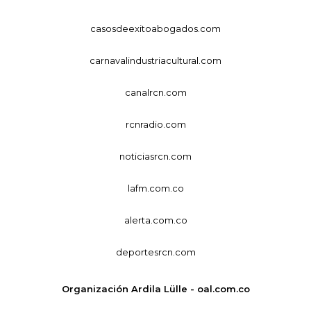
casosdeexitoabogados.com
carnavalindustriacultural.com
canalrcn.com
rcnradio.com
noticiasrcn.com
lafm.com.co
alerta.com.co
deportesrcn.com
Organización Ardila Lülle - oal.com.co