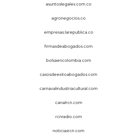
asuntoslegales.com.co
agronegocios.co
empresas.larepublica.co
firmasdeabogados.com
bolsaencolombia.com
casosdeexitoabogados.com
carnavalindustriacultural.com
canalrcn.com
rcnradio.com
noticiasrcn.com