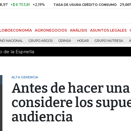
 de la Espriella
+$ 8.753,81
+2,19%
29,66%
+0
TASA DE USURA CRÉDITO CONSUMO
LOBOECONOMÍA
AGRONEGOCIOS
ANÁLISIS
ASUNTOS LEGALES
RNO NACIONAL
GRUPO ARGOS
ODINSA
HOGAR
GRUPO NUTRESA
A
 de la Espriella
ALTA GERENCIA
Antes de hacer una
considere los supue
audiencia