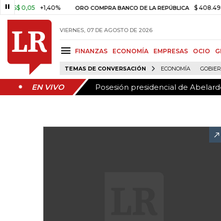
Posesión presidencial de Abelardo
EN VIVO
$ 0,05
+1,40%
$ 408.498,97
ORO COMPRA BANCO DE LA REPÚBLICA
VIERNES, 07 DE AGOSTO DE 2026
FINANZAS
ECONOMÍA
EMPRESAS
OCIO
G
TEMAS DE CONVERSACIÓN
ECONOMÍA
GOBIE
Posesión presidencial de Abelardo
EN VIVO