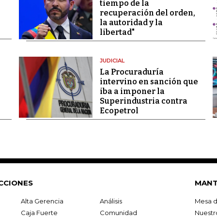
tiempo de la
recuperación del orden,
la autoridad y la
libertad"
JUDICIAL
La Procuraduría
intervino en sanción que
iba a imponer la
Superindustria contra
Ecopetrol
CCIONES
MANT
Alta Gerencia
Análisis
Mesa d
Caja Fuerte
Comunidad
Nuestr