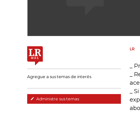
LR
_ P
_ R
Agregue a sus temas de interés
ace
_ S
exp
Administre sus temas
abo