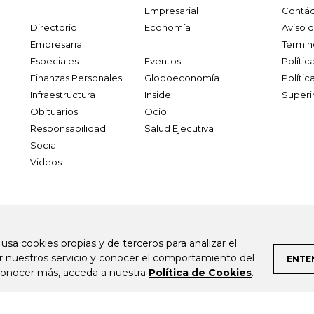
Empresarial
Contác
Directorio
Economía
Aviso 
Empresarial
Términ
Especiales
Eventos
Políti
Finanzas Personales
Globoeconomía
Polític
Infraestructura
Inside
Superi
Obituarios
Ocio
Responsabilidad
Salud Ejecutiva
Social
Videos
.larepublica.co
firmasdeabogados.com
bolsaencolombia.com
 usa cookies propias y de terceros para analizar el
al.com
canalrcn.com
rcnradio.com
noticiasrcn.com
lafm.c
ar nuestros servicio y conocer el comportamiento del
ENTE
 conocer más, acceda a nuestra
Política de Cookies
.