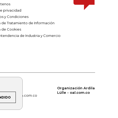
tenos
de privacidad
os y Condiciones
ca de Tratamiento de Información
a de Cookies
ntendencia de Industria y Comercio
Organización Ardila
Lülle - oal.com.co
om.co
alerta.com.co
NDIDO