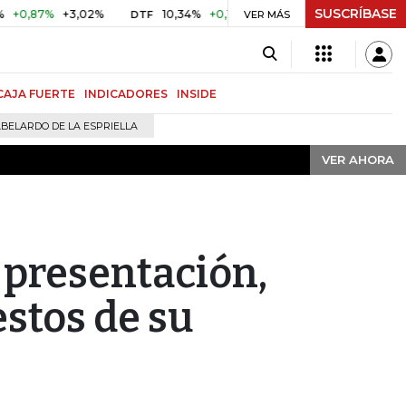
SUSCRÍBASE
VER AHORA
,87%
+3,02%
10,34%
+0,10%
+0,98%
$ 416,91
+$ 0,
DTF
VER MÁS
UVR
CAJA FUERTE
INDICADORES
INSIDE
BELARDO DE LA ESPRIELLA
VER AHORA
 presentación,
stos de su