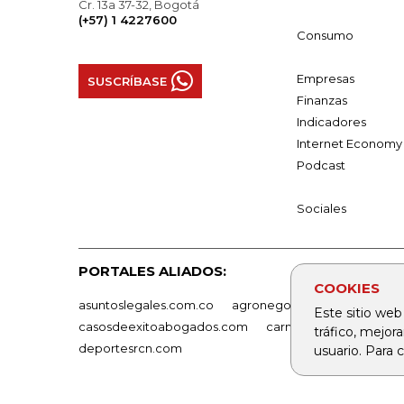
Cr. 13a 37-32, Bogotá
(+57) 1 4227600
Consumo
Empresas
SUSCRÍBASE
Finanzas
Indicadores
Internet Economy
Podcast
Sociales
PORTALES ALIADOS:
COOKIES
asuntoslegales.com.co
agronegocios.co
empresas
Este sitio web
casosdeexitoabogados.com
carnavalindustriacultur
tráfico, mejor
deportesrcn.com
usuario. Para