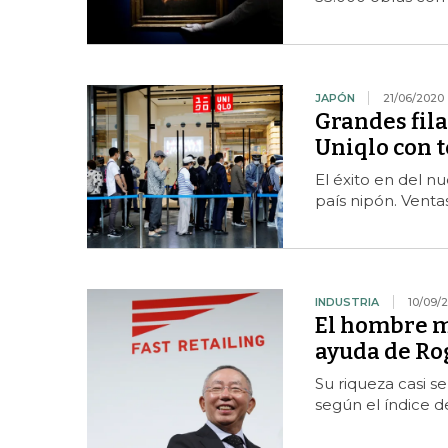
JAPÓN
21/06/2020
Grandes fil
Uniqlo con t
El éxito en del 
país nipón. Vent
INDUSTRIA
10/09/
El hombre má
ayuda de Ro
Su riqueza casi s
según el índice 