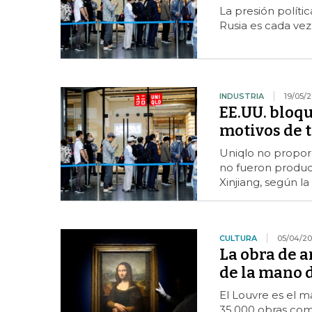
La presión políti
Rusia es cada ve
INDUSTRIA
19/05/2
EE.UU. bloq
motivos de t
Uniqlo no proporc
no fueron produci
Xinjiang, según l
CULTURA
05/04/20
La obra de a
de la mano 
El Louvre es el m
35.000 obras co