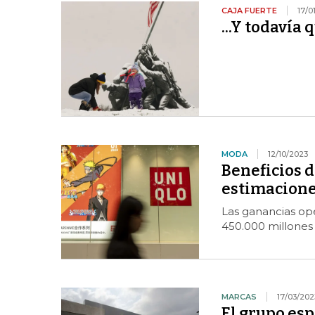
CAJA FUERTE
17/0
...Y todavía
MODA
12/10/2023
Beneficios d
estimacione
Las ganancias ope
450.000 millones
MARCAS
17/03/202
El grupo esp