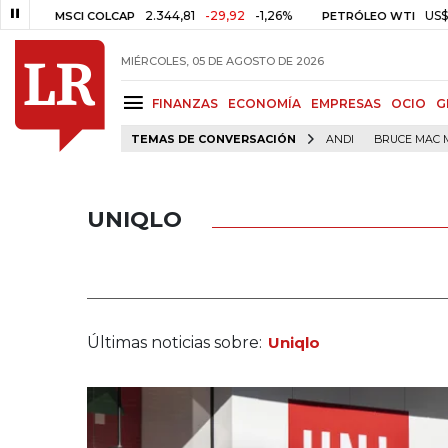
2.344,81
-29,92
-1,26%
US$ 75,09
-U
SCI COLCAP
PETRÓLEO WTI
MIÉRCOLES, 05 DE AGOSTO DE 2026
FINANZAS
ECONOMÍA
EMPRESAS
OCIO
G
TEMAS DE CONVERSACIÓN
ANDI
BRUCE MAC 
UNIQLO
Últimas noticias sobre:
Uniqlo