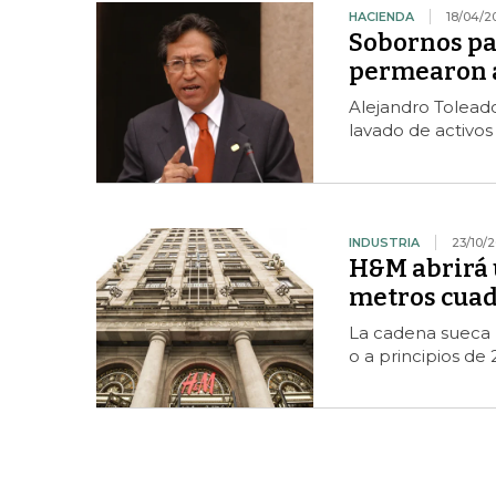
HACIENDA
18/04/2
Sobornos par
permearon a
Alejandro Toleado
lavado de activos
INDUSTRIA
23/10/2
H&M abrirá 
metros cuad
La cadena sueca p
o a principios de