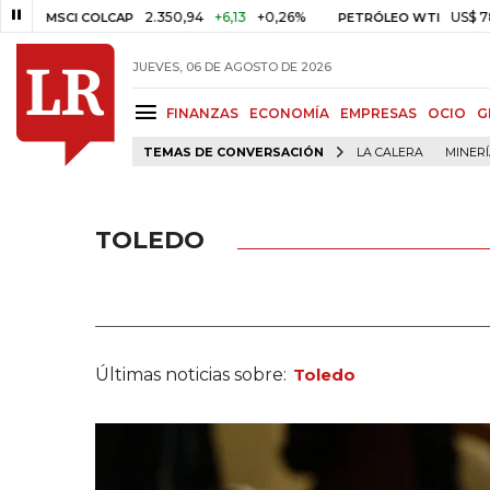
2.350,94
+6,13
+0,26%
US$ 78,01
US
MSCI COLCAP
PETRÓLEO WTI
JUEVES, 06 DE AGOSTO DE 2026
FINANZAS
ECONOMÍA
EMPRESAS
OCIO
G
TEMAS DE CONVERSACIÓN
LA CALERA
MINER
TOLEDO
Últimas noticias sobre:
Toledo