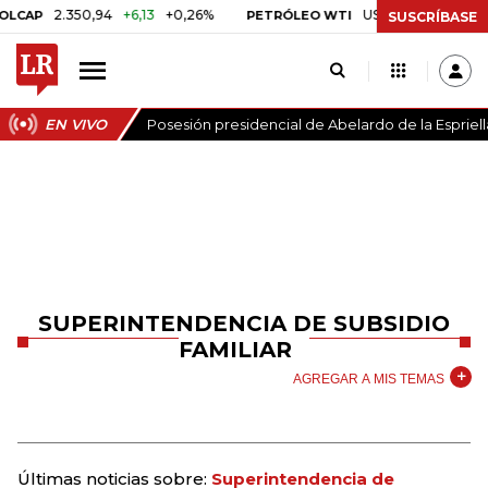
2.350,94
+6,13
+0,26%
US$ 78,01
US$ 2,92
+
AP
PETRÓLEO WTI
SUSCRÍBASE
EN VIVO
Posesión presidencial de Abelardo de la Espriell
SUPERINTENDENCIA DE SUBSIDIO
FAMILIAR
AGREGAR A MIS TEMAS
Últimas noticias sobre:
Superintendencia de