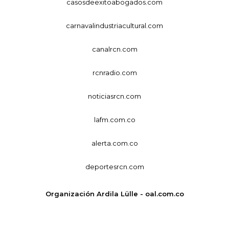
casosdeexitoabogados.com
carnavalindustriacultural.com
canalrcn.com
rcnradio.com
noticiasrcn.com
lafm.com.co
alerta.com.co
deportesrcn.com
Organización Ardila Lülle - oal.com.co