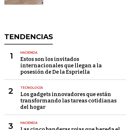
TENDENCIAS
HACIENDA
1
Estos son los invitados
internacionales que llegan a la
posesión de De la Espriella
TECNOLOGÍA
2
Los gadgets innovadores que están
transformando las tareas cotidianas
del hogar
HACIENDA
3
Las cinco banderas rojas que hereda el