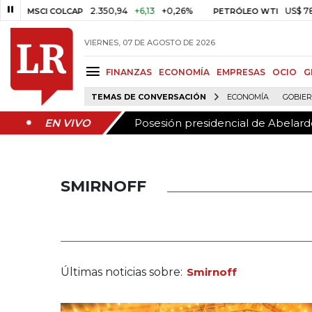
Posesión presidencial de Abelardo
EN VIVO
2.350,94
+6,13
+0,26%
US$ 78,01
US$ 2
I COLCAP
PETRÓLEO WTI
VIERNES, 07 DE AGOSTO DE 2026
FINANZAS
ECONOMÍA
EMPRESAS
OCIO
G
TEMAS DE CONVERSACIÓN
ECONOMÍA
GOBIE
Posesión presidencial de Abelardo
EN VIVO
SMIRNOFF
Últimas noticias sobre:
Smirnoff