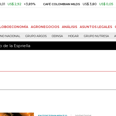
 de la Espriella
,92
+3,89%
US$ 3,80
US$ 0,05
+1,40%
CAFÉ COLOMBIAN MILDS
LOBOECONOMÍA
AGRONEGOCIOS
ANÁLISIS
ASUNTOS LEGALES
RNO NACIONAL
GRUPO ARGOS
ODINSA
HOGAR
GRUPO NUTRESA
A
 de la Espriella