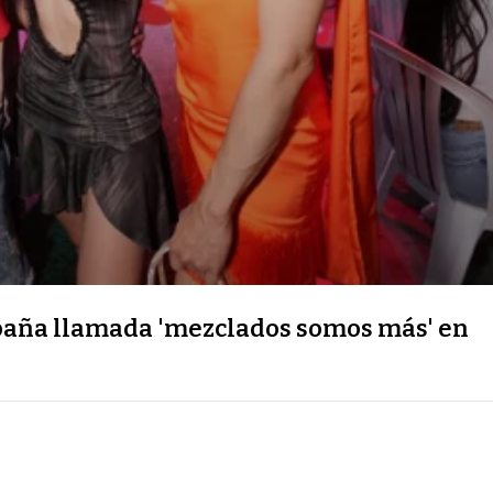
paña llamada 'mezclados somos más' en