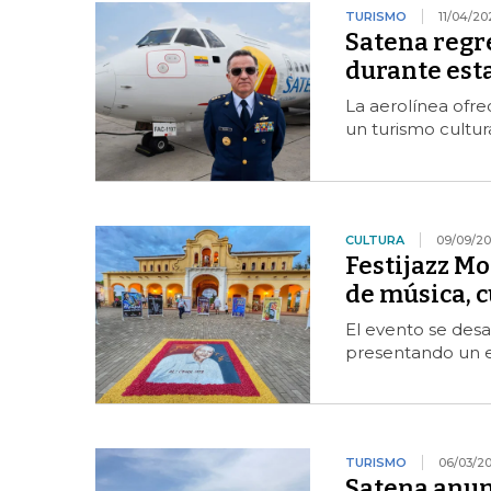
TURISMO
11/04/20
Satena regr
durante est
La aerolínea ofre
un turismo cultura
CULTURA
09/09/2
Festijazz M
de música, c
El evento se desa
presentando un e
TURISMO
06/03/2
Satena anun