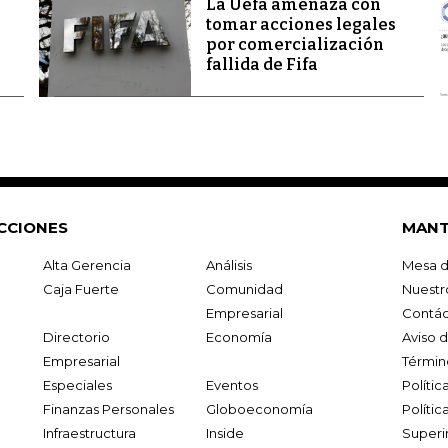
La Uefa amenaza con
tomar acciones legales
por comercialización
fallida de Fifa
CCIONES
MANT
Alta Gerencia
Análisis
Mesa d
Caja Fuerte
Comunidad
Nuestr
Empresarial
Contác
Directorio
Economía
Aviso 
Empresarial
Términ
Especiales
Eventos
Políti
Finanzas Personales
Globoeconomía
Polític
Infraestructura
Inside
Superi