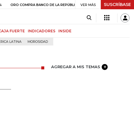
SUSCRÍBASE
$ 408.498,97
+$ 8.753,81
+2,19%
ORO COMPRA BANCO DE LA REPÚBLICA
VER MÁS
CAJA FUERTE
INDICADORES
INSIDE
RICA LATINA
MOROSIDAD
AGREGAR A MIS TEMAS