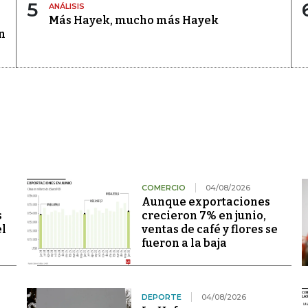
5
ANÁLISIS
Más Hayek, mucho más Hayek
n
COMERCIO
04/08/2026
Aunque exportaciones
s
crecieron 7% en junio,
el
ventas de café y flores se
fueron a la baja
DEPORTE
04/08/2026