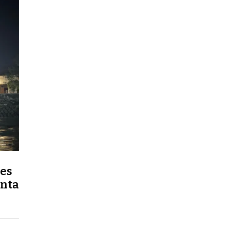
nes
anta