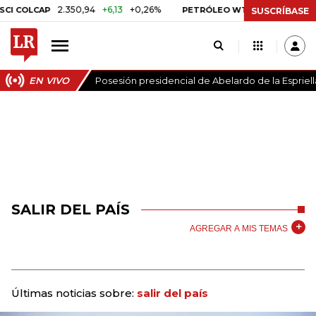
2.350,94
+6,13
+0,26%
US$ 78,01
US$ 2,
 COLCAP
PETRÓLEO WTI
SUSCRÍBASE
EN VIVO
Posesión presidencial de Abelardo de la Espriell
SALIR DEL PAÍS
AGREGAR A MIS TEMAS
Últimas noticias sobre:
salir del país