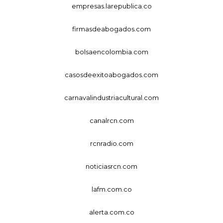
empresas.larepublica.co
firmasdeabogados.com
bolsaencolombia.com
casosdeexitoabogados.com
carnavalindustriacultural.com
canalrcn.com
rcnradio.com
noticiasrcn.com
lafm.com.co
alerta.com.co