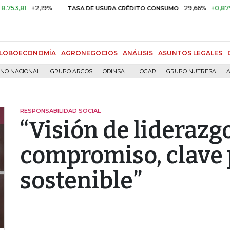
1
+2,19%
29,66%
+0,87%
+3,0
TASA DE USURA CRÉDITO CONSUMO
LOBOECONOMÍA
AGRONEGOCIOS
ANÁLISIS
ASUNTOS LEGALES
RNO NACIONAL
GRUPO ARGOS
ODINSA
HOGAR
GRUPO NUTRESA
A
RESPONSABILIDAD SOCIAL
“Visión de liderazgo
compromiso, clave 
sostenible”