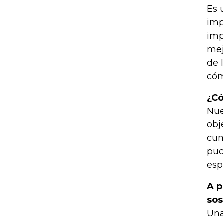
Es 
imp
imp
mej
de 
cóm
¿Có
Nue
obj
cum
pud
esp
A p
sos
Una