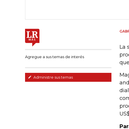
GABR
La 
pro
Agregue a sus temas de interés
que
Mag
Administre sus temas
and
dia
com
pro
US$
Par