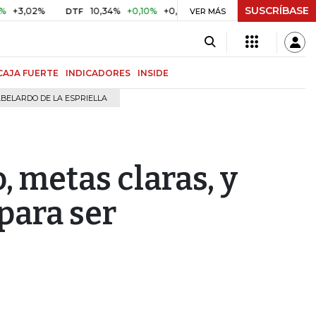
SUSCRÍBASE
2%
10,34%
+0,10%
+0,98%
$ 416,91
+$ 0,05
+0,01%
DTF
UVR
VER MÁS
CAJA FUERTE
INDICADORES
INSIDE
BELARDO DE LA ESPRIELLA
, metas claras, y
para ser