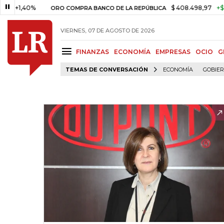
,40%
$ 408.498,97
+$ 8.753,8
ORO COMPRA BANCO DE LA REPÚBLICA
VIERNES, 07 DE AGOSTO DE 2026
FINANZAS
ECONOMÍA
EMPRESAS
OCIO
G
TEMAS DE CONVERSACIÓN
ECONOMÍA
GOBIE