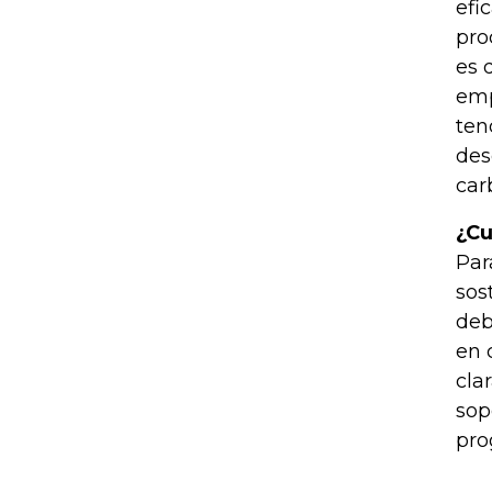
efi
pro
es 
emp
ten
des
car
¿Cu
Par
sos
deb
en 
cla
sop
pro