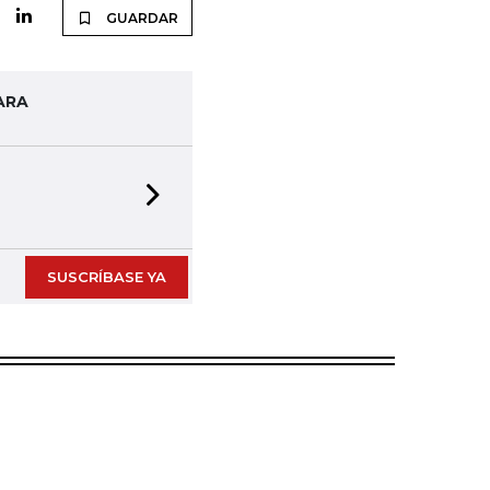
GUARDAR
ARA
Next slide
SUSCRÍBASE YA