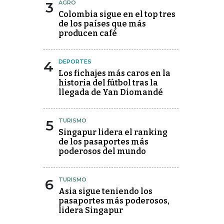
3
AGRO
Colombia sigue en el top tres
de los países que más
producen café
4
DEPORTES
Los fichajes más caros en la
historia del fútbol tras la
llegada de Yan Diomandé
5
TURISMO
Singapur lidera el ranking
de los pasaportes más
poderosos del mundo
6
TURISMO
Asia sigue teniendo los
pasaportes más poderosos,
lidera Singapur