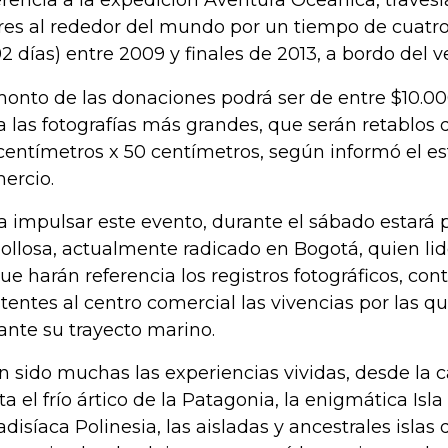
erencia a la expedición Aventura Oceánica, travesía
es al rededor del mundo por un tiempo de cuatro
92 días) entre 2009 y finales de 2013, a bordo del v
monto de las donaciones podrá ser de entre $10.00
a las fotografías más grandes, que serán retablos
centímetros x 50 centímetros, según informó el e
ercio.
a impulsar este evento, durante el sábado estará 
ollosa, actualmente radicado en Bogotá, quien lid
que harán referencia los registros fotográficos, con
stentes al centro comercial las vivencias por las q
ante su trayecto marino.
n sido muchas las experiencias vividas, desde la c
ta el frío ártico de la Patagonia, la enigmática Isl
adisíaca Polinesia, las aisladas y ancestrales islas 