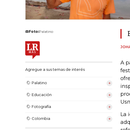
Foto:
Palatino
JOH
A p
Agregue a sus temas de interés
fes
ofr
Palatino
ins
pro
Educación
Usm
Fotografía
La 
Colombia
adq