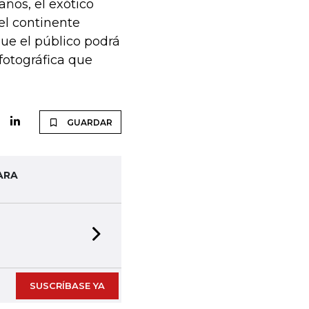
ños, el exótico
 el continente
ue el público podrá
fotográfica que
GUARDAR
ARA
Next slide
SUSCRÍBASE YA