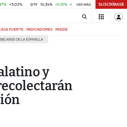
SUSCRÍBASE
3,02%
10,34%
+0,10%
+0,98%
$ 417,01
+$ 0,05
+0,
DTF
VER MÁS
UVR
CAJA FUERTE
INDICADORES
INSIDE
BELARDO DE LA ESPRIELLA
alatino y
recolectarán
ción