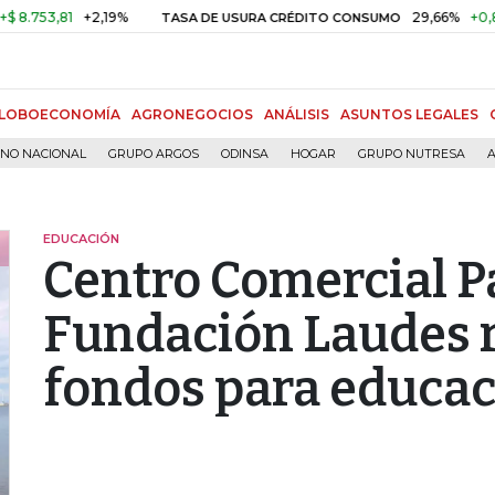
3,81
+2,19%
29,66%
+0,87%
+
TASA DE USURA CRÉDITO CONSUMO
LOBOECONOMÍA
AGRONEGOCIOS
ANÁLISIS
ASUNTOS LEGALES
RNO NACIONAL
GRUPO ARGOS
ODINSA
HOGAR
GRUPO NUTRESA
A
EDUCACIÓN
Centro Comercial P
Fundación Laudes 
fondos para educa