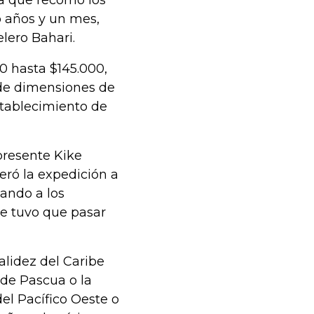
 que recorrió los
 años y un mes,
elero Bahari.
0 hasta $145.000,
 de dimensiones de
stablecimiento de
presente Kike
eró la expedición a
tando a los
ue tuvo que pasar
alidez del Caribe
a de Pascua o la
del Pacífico Oeste o