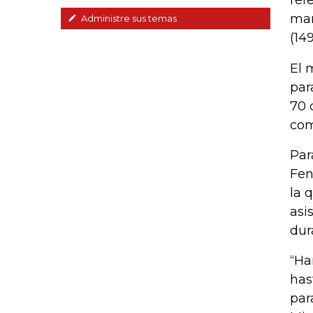
ref
mar
Administre sus temas
(14
El 
par
70 
com
Par
Fen
la 
asi
dur
“Ha
has
par