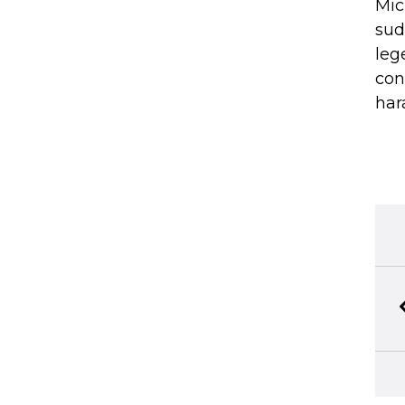
Mic
sud
leg
con
har