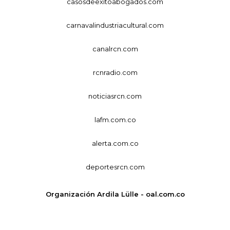
casosdeexitoabogados.com
carnavalindustriacultural.com
canalrcn.com
rcnradio.com
noticiasrcn.com
lafm.com.co
alerta.com.co
deportesrcn.com
Organización Ardila Lülle - oal.com.co