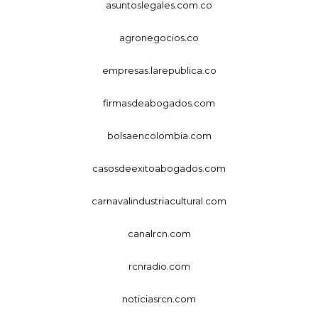
asuntoslegales.com.co
agronegocios.co
empresas.larepublica.co
firmasdeabogados.com
bolsaencolombia.com
casosdeexitoabogados.com
carnavalindustriacultural.com
canalrcn.com
rcnradio.com
noticiasrcn.com