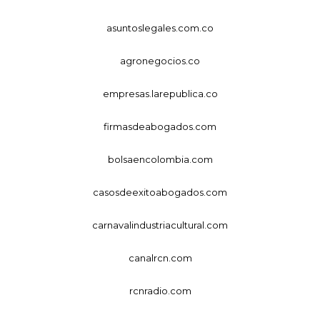
asuntoslegales.com.co
agronegocios.co
empresas.larepublica.co
firmasdeabogados.com
bolsaencolombia.com
casosdeexitoabogados.com
carnavalindustriacultural.com
canalrcn.com
rcnradio.com