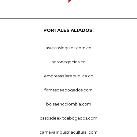
PORTALES ALIADOS:
asuntoslegales.com.co
agronegocios.co
empresas.larepublica.co
firmasdeabogados.com
bolsaencolombia.com
casosdeexitoabogados.com
carnavalindustriacultural.com