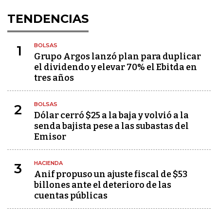
TENDENCIAS
BOLSAS
1
Grupo Argos lanzó plan para duplicar
el dividendo y elevar 70% el Ebitda en
tres años
BOLSAS
2
Dólar cerró $25 a la baja y volvió a la
senda bajista pese a las subastas del
Emisor
HACIENDA
3
Anif propuso un ajuste fiscal de $53
billones ante el deterioro de las
cuentas públicas