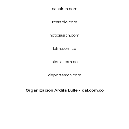
canalrcn.com
rcnradio.com
noticiasrcn.com
lafm.com.co
alerta.com.co
deportesrcn.com
Organización Ardila Lülle - oal.com.co