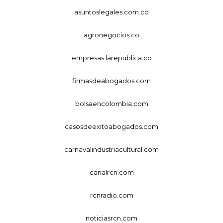
asuntoslegales.com.co
agronegocios.co
empresas.larepublica.co
firmasdeabogados.com
bolsaencolombia.com
casosdeexitoabogados.com
carnavalindustriacultural.com
canalrcn.com
rcnradio.com
noticiasrcn.com