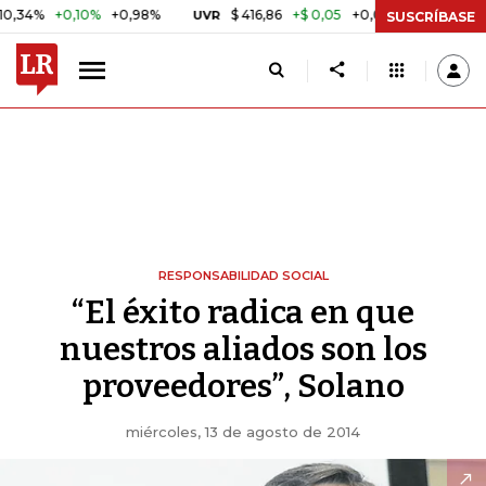
+0,10%
+0,98%
$ 416,86
+$ 0,05
+0,01%
US$ 6
UVR
BITCOIN
SUSCRÍBASE
RESPONSABILIDAD SOCIAL
“El éxito radica en que
nuestros aliados son los
proveedores”, Solano
miércoles, 13 de agosto de 2014