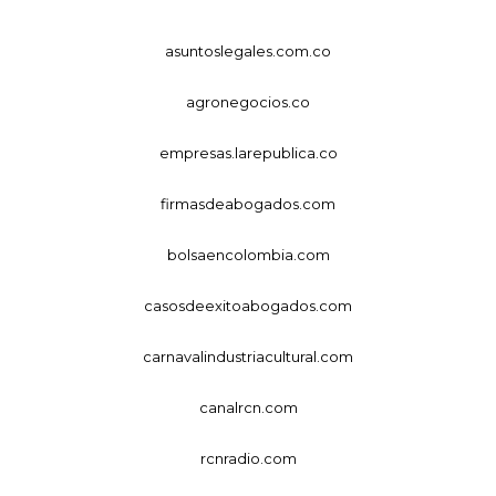
asuntoslegales.com.co
agronegocios.co
empresas.larepublica.co
firmasdeabogados.com
bolsaencolombia.com
casosdeexitoabogados.com
carnavalindustriacultural.com
canalrcn.com
rcnradio.com