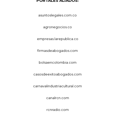
PORTALES ALIADOS:
asuntoslegales.com.co
agronegocios.co
empresas.larepublica.co
firmasdeabogados.com
bolsaencolombia.com
casosdeexitoabogados.com
carnavalindustriacultural.com
canalrcn.com
rcnradio.com