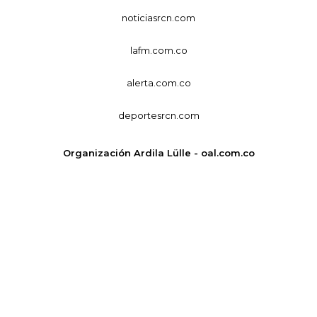
noticiasrcn.com
lafm.com.co
alerta.com.co
deportesrcn.com
Organización Ardila Lülle - oal.com.co