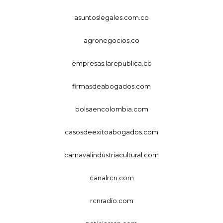
asuntoslegales.com.co
agronegocios.co
empresas.larepublica.co
firmasdeabogados.com
bolsaencolombia.com
casosdeexitoabogados.com
carnavalindustriacultural.com
canalrcn.com
rcnradio.com