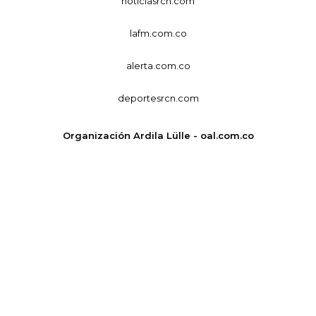
noticiasrcn.com
lafm.com.co
alerta.com.co
deportesrcn.com
Organización Ardila Lülle - oal.com.co