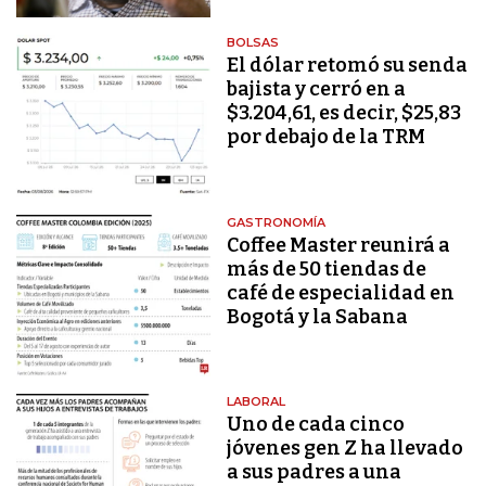
BOLSAS
El dólar retomó su senda
bajista y cerró en a
$3.204,61, es decir, $25,83
por debajo de la TRM
GASTRONOMÍA
Coffee Master reunirá a
más de 50 tiendas de
café de especialidad en
Bogotá y la Sabana
LABORAL
Uno de cada cinco
jóvenes gen Z ha llevado
a sus padres a una