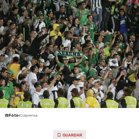
Foto:
Colprensa
GUARDAR