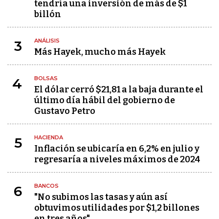
tendría una inversión de más de $1
billón
ANÁLISIS
3
Más Hayek, mucho más Hayek
BOLSAS
4
El dólar cerró $21,81 a la baja durante el
último día hábil del gobierno de
Gustavo Petro
HACIENDA
5
Inflación se ubicaría en 6,2% en julio y
regresaría a niveles máximos de 2024
BANCOS
6
"No subimos las tasas y aún así
obtuvimos utilidades por $1,2 billones
en tres años"