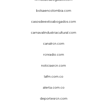
bolsaencolombia.com
casosdeexitoabogados.com
carnavalindustriacultural.com
canalrcn.com
rcnradio.com
noticiasrcn.com
lafm.com.co
alerta.com.co
deportesrcn.com