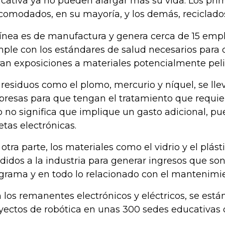
cativa ya no pueden alargar más su vida. Los pri
comodados, en su mayoría, y los demás, reciclado
línea es de manufactura y genera cerca de 15 emp
ple con los estándares de salud necesarios para 
ran exposiciones a materiales potencialmente pelig
 residuos como el plomo, mercurio y níquel, se lle
resas para que tengan el tratamiento que requier
o no significa que implique un gasto adicional, p
jetas electrónicas.
 otra parte, los materiales como el vidrio y el plást
didos a la industria para generar ingresos que son
grama y en todo lo relacionado con el mantenimie
 los remanentes electrónicos y eléctricos, se está
yectos de robótica en unas 300 sedes educativas d