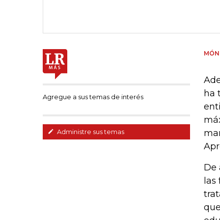
MÓNI
Ade
ha 
Agregue a sus temas de interés
ent
máx
man
Administre sus temas
Apr
De 
las
tra
que