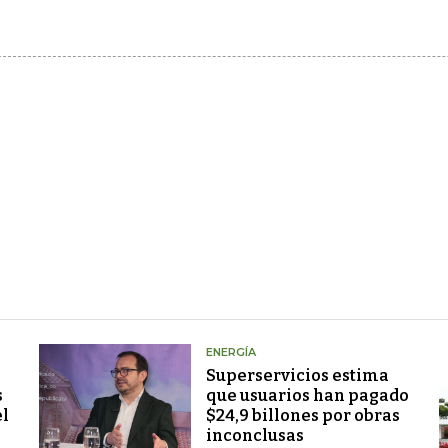
ENERGÍA
Superservicios estima
s
que usuarios han pagado
el
$24,9 billones por obras
inconclusas