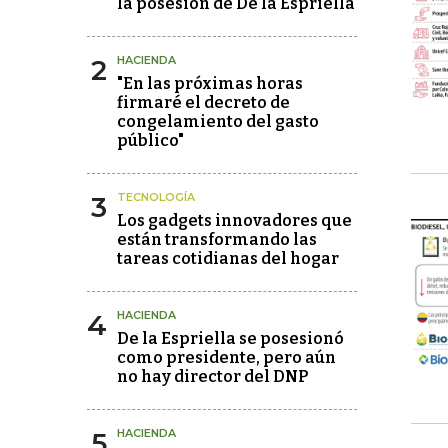
la posesión de De la Espriella
2
HACIENDA
"En las próximas horas
firmaré el decreto de
congelamiento del gasto
público"
3
TECNOLOGÍA
Los gadgets innovadores que
están transformando las
tareas cotidianas del hogar
4
HACIENDA
De la Espriella se posesionó
como presidente, pero aún
no hay director del DNP
5
HACIENDA