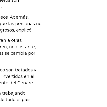
meros son
s.
leos. Además,
que las personas no
rosos, explicó.
van a otras
en, no obstante,
ues se cambia por
ico son tratados y
 invertidos en el
nto del Cenare.
n trabajando
e todo el país.