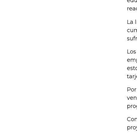
edu
rea
La 
cum
suf
Los
emp
est
tar
Por
ven
pro
Con
pro