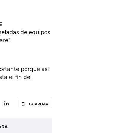
E
oneladas de equipos
are”.
portante porque así
a el fin del
GUARDAR
ARA