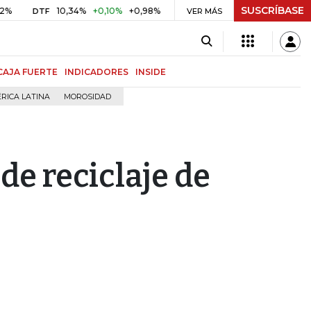
SUSCRÍBASE
10,34%
+0,10%
+0,98%
$ 416,91
+$ 0,05
+0,01%
DTF
UVR
VER MÁS
B
CAJA FUERTE
INDICADORES
INSIDE
RICA LATINA
MOROSIDAD
de reciclaje de