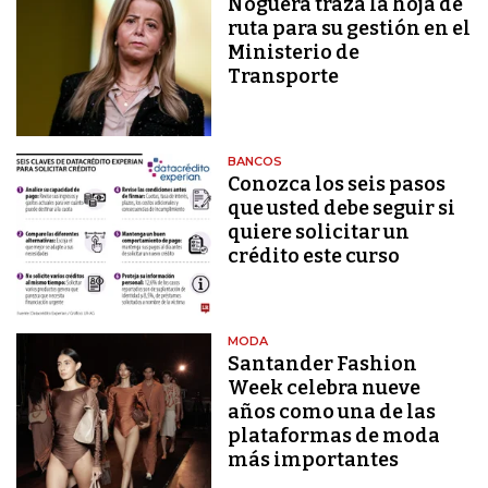
Noguera traza la hoja de
ruta para su gestión en el
Ministerio de
Transporte
BANCOS
Conozca los seis pasos
que usted debe seguir si
quiere solicitar un
crédito este curso
MODA
Santander Fashion
Week celebra nueve
años como una de las
plataformas de moda
más importantes