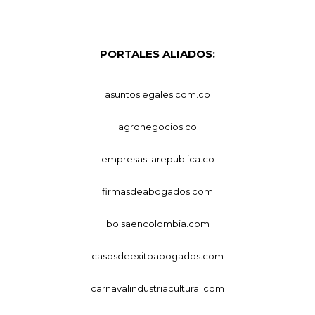
PORTALES ALIADOS:
asuntoslegales.com.co
agronegocios.co
empresas.larepublica.co
firmasdeabogados.com
bolsaencolombia.com
casosdeexitoabogados.com
carnavalindustriacultural.com