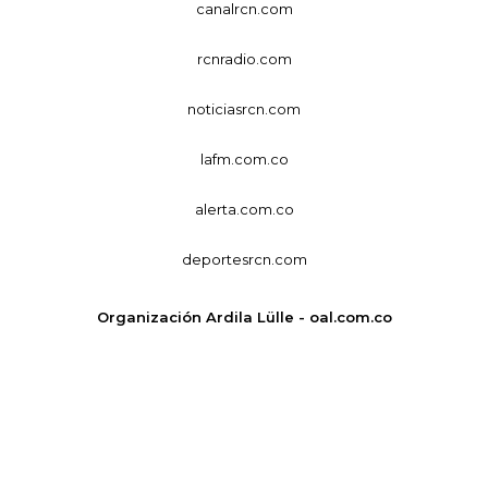
canalrcn.com
rcnradio.com
noticiasrcn.com
lafm.com.co
alerta.com.co
deportesrcn.com
Organización Ardila Lülle - oal.com.co