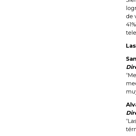
Sie
log
de 
41%
tele
Las
Sa
Dir
“Me
med
muy
Alv
Dir
“La
tér