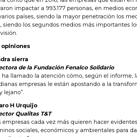
rra contó que en 2016, las empresas que están en l
raron impactar a 993.177 personas, en medios eco
varios países, siendo la mayor penetración los med
, siendo los segundos medios más importantes los
visión.
 opiniones
ndra sierra
ectora de la Fundación Fenalco Solidario
 ha llamado la atención cómo, según el informe, 
ianas empresas le están apostando a la transfor
 lejano”.
aro H Urquijo
ector Qualitas T&T
s empresas cada vez más quieren hacer evidentes
minos sociales, económicos y ambientales para da