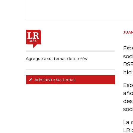
JUAN
Est
soc
Agregue a sus temas de interés
RSE
hic
Administre sus temas
Esp
año
des
soc
La 
LR 