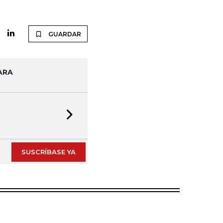
GUARDAR
ARA
Next slide
SUSCRÍBASE YA