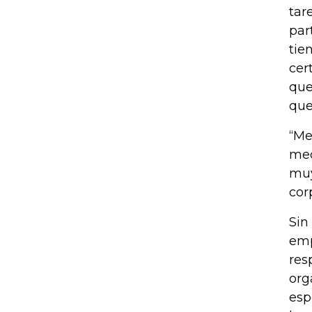
tar
par
tie
cer
que
que
“Me
med
muy
cor
Sin
emp
res
org
esp