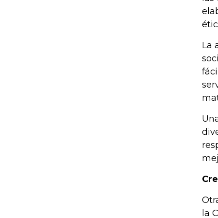
ela
éti
La 
soc
fác
ser
mat
Una
div
res
mej
Cre
Otr
la 