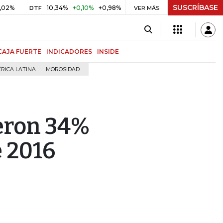
SUSCRÍBASE
10,34%
+0,10%
+0,98%
$ 416,86
+$ 0,05
+0,01%
DTF
UVR
VER MÁS
CAJA FUERTE
INDICADORES
INSIDE
RICA LATINA
MOROSIDAD
eron 34%
e 2016