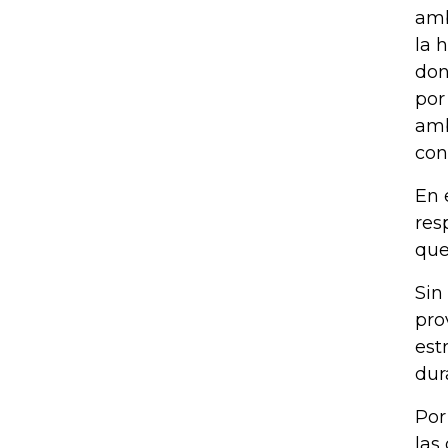
amb
la 
don
por
amb
con
En 
res
que
Sin
pro
est
dur
Por
las