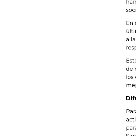
han
soc
En 
últ
a l
res
Est
de 
los
mej
Dif
Par
act
par