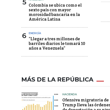
5
Colombia se ubica como el
sexto país con mayor
morosidad bancaria en la
América Latina
6
ENERGÍA
“Llegar a tres millones de
barriles diarios le tomará 10
años a Venezuela”
MÁS DE LA REPÚBLICA
HACIENDA
Ofensiva migratoria de
Trump lleva las órdene
de deportación a su niv