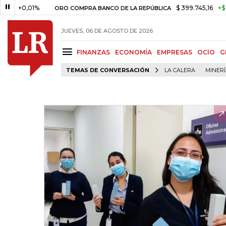
+0,01%
$ 399.745,16
+$ 2.295,
ORO COMPRA BANCO DE LA REPÚBLICA
JUEVES, 06 DE AGOSTO DE 2026
FINANZAS
ECONOMÍA
EMPRESAS
OCIO
G
TEMAS DE CONVERSACIÓN
LA CALERA
MINER