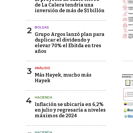
de La Calera tendría una
inversión de más de $1 billón
2
BOLSAS
Grupo Argos lanzó plan para
duplicar el dividendo y
elevar 70% el Ebitda en tres
años
3
ANÁLISIS
Más Hayek, mucho más
Hayek
4
HACIENDA
Inflación se ubicaría en 6,2%
en julio y regresaría a niveles
máximos de 2024
HACIENDA