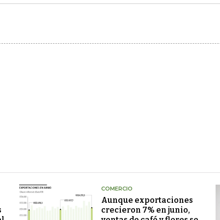
COMERCIO
Aunque exportaciones
s
crecieron 7% en junio,
el
ventas de café y flores se