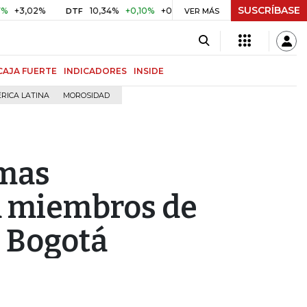
SUSCRÍBASE
,02%
10,34%
+0,10%
+0,98%
$ 416,86
+$ 0,05
+0,0
DTF
UVR
VER MÁS
CAJA FUERTE
INDICADORES
INSIDE
RICA LATINA
MOROSIDAD
emas
 miembros de
 Bogotá