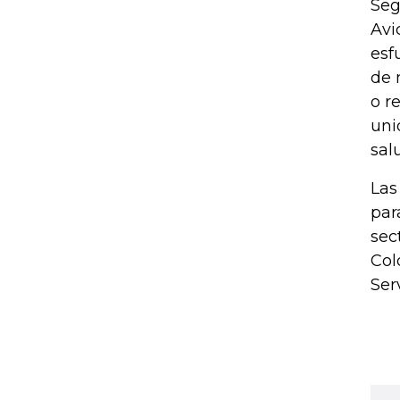
Seg
Avi
esf
de 
o r
uni
sal
Las
par
sec
Col
Ser