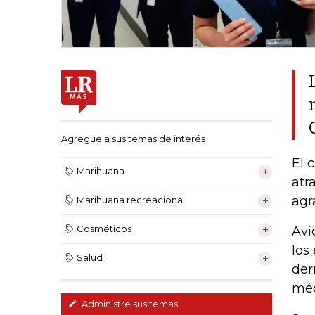
Agregue a sus temas de interés
El 
Marihuana
atr
agr
Marihuana recreacional
Cosméticos
Avi
los
Salud
der
méd
Administre sus temas