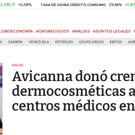
71
+0,58%
29,66%
+0,87%
+3
TASA DE USURA CRÉDITO CONSUMO
LOBOECONOMÍA
AGRONEGOCIOS
ANÁLISIS
ASUNTOS LEGALES
ÍA
CARBÓN
VENEZUELA
PETRÓLEO
GRUPO ARGOS
EBITDA
AMÉ
SALUD
Avicanna donó cr
dermocosméticas a
centros médicos en