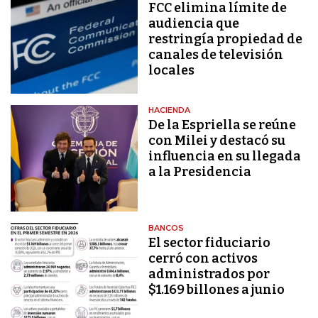
FCC elimina límite de
audiencia que
restringía propiedad de
canales de televisión
locales
HACIENDA
De la Espriella se reúne
con Milei y destacó su
influencia en su llegada
a la Presidencia
BANCOS
El sector fiduciario
cerró con activos
administrados por
$1.169 billones a junio