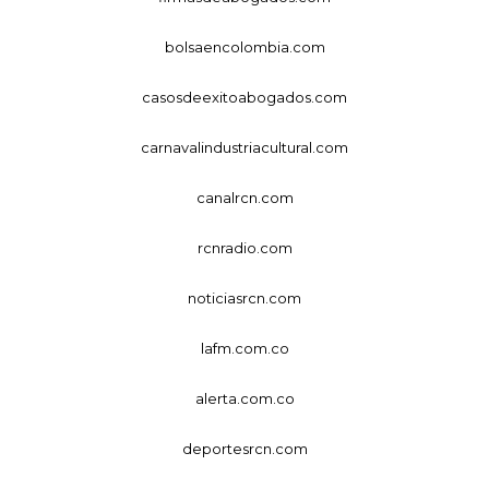
bolsaencolombia.com
casosdeexitoabogados.com
carnavalindustriacultural.com
canalrcn.com
rcnradio.com
noticiasrcn.com
lafm.com.co
alerta.com.co
deportesrcn.com